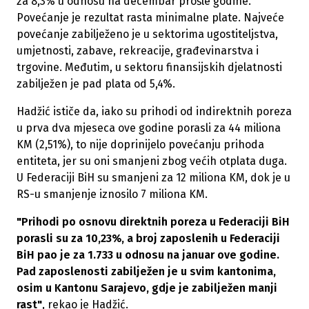
za 8,3% u odnosu na decembar prošle godine.
Povećanje je rezultat rasta minimalne plate. Najveće
povećanje zabilježeno je u sektorima ugostiteljstva,
umjetnosti, zabave, rekreacije, građevinarstva i
trgovine. Međutim, u sektoru finansijskih djelatnosti
zabilježen je pad plata od 5,4%.
Hadžić ističe da, iako su prihodi od indirektnih poreza
u prva dva mjeseca ove godine porasli za 44 miliona
KM (2,51%), to nije doprinijelo povećanju prihoda
entiteta, jer su oni smanjeni zbog većih otplata duga.
U Federaciji BiH su smanjeni za 12 miliona KM, dok je u
RS-u smanjenje iznosilo 7 miliona KM.
"Prihodi po osnovu direktnih poreza u Federaciji BiH
porasli su za 10,23%, a broj zaposlenih u Federaciji
BiH pao je za 1.733 u odnosu na januar ove godine.
Pad zaposlenosti zabilježen je u svim kantonima,
osim u Kantonu Sarajevo, gdje je zabilježen manji
rast"
, rekao je Hadžić.