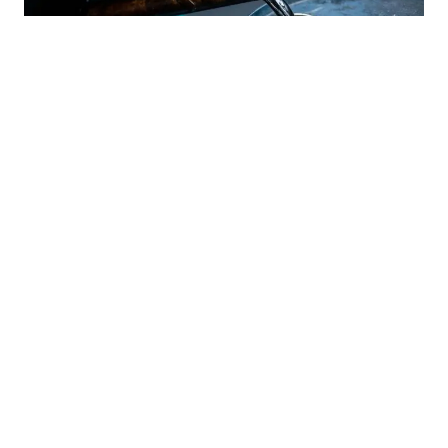
30.07.2026
|
ENERGETSKI POKAZATELJI ZA JUNI 2026. GODINE
Uvoz naftnih proizvoda u FBiH pao, dizel i dalje
dominira
23.07.2026
|
STATISTIČKI POKAZATELJI