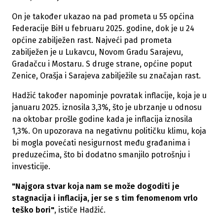
On je također ukazao na pad prometa u 55 općina
Federacije BiH u februaru 2025. godine, dok je u 24
općine zabilježen rast. Najveći pad prometa
zabilježen je u Lukavcu, Novom Gradu Sarajevu,
Gradačcu i Mostaru. S druge strane, općine poput
Zenice, Orašja i Sarajeva zabilježile su značajan rast.
Hadžić također napominje povratak inflacije, koja je u
januaru 2025. iznosila 3,3%, što je ubrzanje u odnosu
na oktobar prošle godine kada je inflacija iznosila
1,3%. On upozorava na negativnu političku klimu, koja
bi mogla povećati nesigurnost među građanima i
preduzećima, što bi dodatno smanjilo potrošnju i
investicije.
"Najgora stvar koja nam se može dogoditi je
stagnacija i inflacija, jer se s tim fenomenom vrlo
teško bori"
, ističe Hadžić.