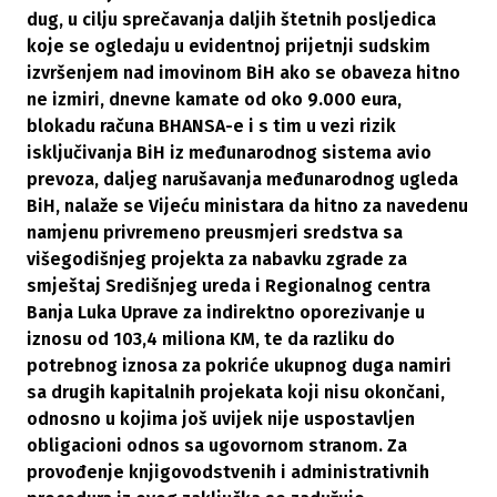
dug, u cilju sprečavanja daljih štetnih posljedica
koje se ogledaju u evidentnoj prijetnji sudskim
izvršenjem nad imovinom BiH ako se obaveza hitno
ne izmiri, dnevne kamate od oko 9.000 eura,
blokadu računa BHANSA-e i s tim u vezi rizik
isključivanja BiH iz međunarodnog sistema avio
prevoza, daljeg narušavanja međunarodnog ugleda
BiH, nalaže se Vijeću ministara da hitno za navedenu
namjenu privremeno preusmjeri sredstva sa
višegodišnjeg projekta za nabavku zgrade za
smještaj Središnjeg ureda i Regionalnog centra
Banja Luka Uprave za indirektno oporezivanje u
iznosu od 103,4 miliona KM, te da razliku do
potrebnog iznosa za pokriće ukupnog duga namiri
sa drugih kapitalnih projekata koji nisu okončani,
odnosno u kojima još uvijek nije uspostavljen
obligacioni odnos sa ugovornom stranom. Za
provođenje knjigovodstvenih i administrativnih