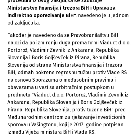
procedura iz ovog zaključka se zadužuje
Ministarstvo finansija i trezora BiH i Uprava za
indirektno oporezivanje BiH",
navedeno je u jednom
od zaključaka.
Također je navedeno da se Pravobranilaštvu BiH
naloži da po izmirenju duga prema firmi Viaduct d.o.o.
Portorož, Vladimir Zevnik iz Ankarana, Republika
Slovenija i Boris Goljševček iz Pirana, Republika
Slovenija od strane Ministarstva finansija i trezora
BiH, odmah pokrene regresnu tužbu protiv Vlade RS
na osnovu Sporazuma o međusobnim pravima i
obavezama u vezi sa arbitražnim postupkom u
predmetu "Viaduct d.o.o. Portorož, Vladimir Zevnik iz
Ankarana, Republika Slovenija i Boris Goljševček iz
Pirana, Republika Slovenija, protiv tužene BiH" pred
Međunarodnim centrom za rješavanje investicionih
sporova u Vašingtonu, koji je 2017. godine potpisan
između Vijeća ministara BiH i Vlade RS.