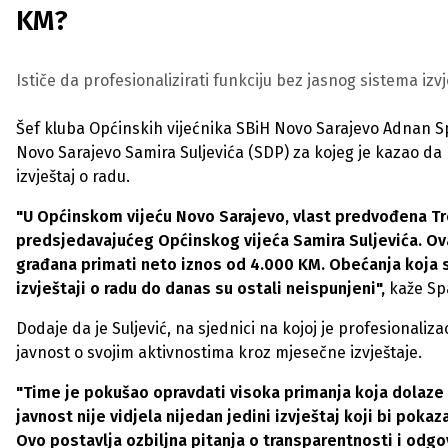
KM?
Ističe da profesionalizirati funkciju bez jasnog sistema izv
Šef kluba Općinskih vijećnika SBiH Novo Sarajevo Adnan S
Novo Sarajevo Samira Suljevića (SDP) za kojeg je kazao da
izvještaj o radu.
"U Općinskom vijeću Novo Sarajevo, vlast predvođena Tro
predsjedavajućeg Općinskog vijeća Samira Suljevića. Ova
građana primati neto iznos od 4.000 KM. Obećanja koja s
izvještaji o radu do danas su ostali neispunjeni",
kaže Sp
Dodaje da je Suljević, na sjednici na kojoj je profesionaliza
javnost o svojim aktivnostima kroz mjesečne izvještaje.
"Time je pokušao opravdati visoka primanja koja dolaze i
javnost nije vidjela nijedan jedini izvještaj koji bi poka
Ovo postavlja ozbiljna pitanja o transparentnosti i odgov