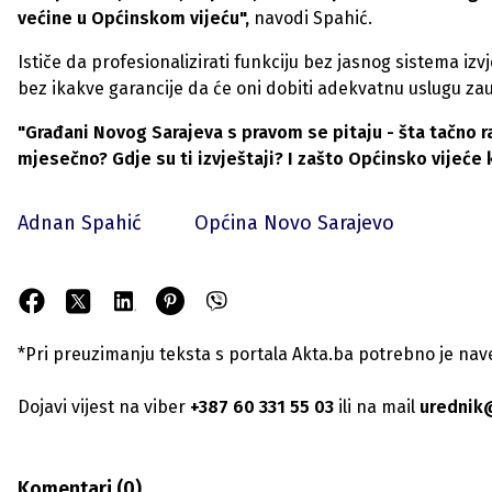
većine u Općinskom vijeću",
navodi Spahić.
Ističe da profesionalizirati funkciju bez jasnog sistema iz
bez ikakve garancije da će oni dobiti adekvatnu uslugu zau
"Građani Novog Sarajeva s pravom se pitaju - šta tačno
mjesečno? Gdje su ti izvještaji? I zašto Općinsko vijeće 
Adnan Spahić
Općina Novo Sarajevo
*Pri preuzimanju teksta s portala Akta.ba potrebno je navest
Dojavi vijest na viber
+387 60 331 55 03
ili na mail
urednik
Komentari (
0
)