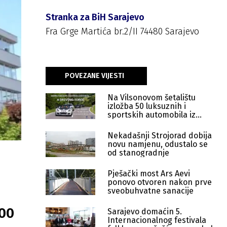
Stranka za BiH Sarajevo
Fra Grge Martića br.2/II 74480 Sarajevo
POVEZANE VIJESTI
Na Vilsonovom šetalištu
izložba 50 luksuznih i
sportskih automobila iz
Velike Britanije
Nekadašnji Strojorad dobija
novu namjenu, odustalo se
od stanogradnje
Pješački most Ars Aevi
ponovo otvoren nakon prve
sveobuhvatne sanacije
000
Sarajevo domaćin 5.
Internacionalnog festivala