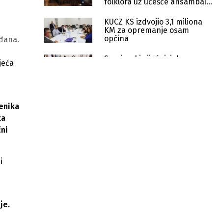
folklora uz učešće ansambala
iz pet država
KUCZ KS izdvojio 3,1 miliona
KM za opremanje osam
općina
ađana.
Sarajevski vijećnici danas
jeća
razmatraju Regulacioni plan
za Kvadrant C – Marijin Dvor
Budžet BiH pred glasanjem: Veće
plate, ali kritike zbog BHRT-a i
jenika
kašnjenja
ta
čni
Otpale fasadne ploče na
Historijskom muzeju BiH, obnova od
1,8 miliona još čeka
i
Godinu i po nakon presude: Magoda
još nije platio Besimi Borić 1.620 KM
Počela gradnja Muzeja Ars
je.
Aevi