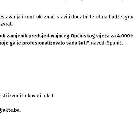
vještavanja i kontrole znači staviti dodatni teret na budžet gr
zvrat.
 radi zamjenik predsjedavajućeg Općinskog vijeća za 4.000
koje ga je profesionalizovalo sada šuti",
navodi Spahić.
i izvor i linkovati tekst.
@akta.ba.