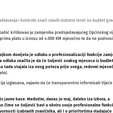
ještavanja i kontrole znači staviti dodatni teret na budžet gr
pahić kritikovao je zamjenika predsjedavajućeg Općinskog vi
 prima platu u iznosu od 4.000 KM mjesečno te da ne podnosi
jkom donijela je odluku o profesionalizaciji funkcije zam
 odluka značila je da će Suljević svakog mjeseca iz budže
u tada stajala iza ovog poteza prije svega, redovni mjese
ahić.
cija izglasana, najavio da će transparentno informisati Vijeće 
z javne kase. Međutim, danas je maj, daleko iza izbora, a
zao čime se Suljević bavi u okviru svoje profesionalne funkci
ornosti izabranih zvaničnika, ali i o prioritetima vladajuće