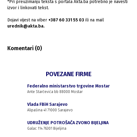
*Pri preuzimanju teksta s portala Akta.ba potrebno je navesti
izvor i linkovati tekst.
Dojavi vijest na viber
+387 60 331 55 03
ili na mail
urednik@akta.ba.
Komentari (
0
)
POVEZANE FIRME
Federalno ministarstvo trgovine Mostar
Ante Starčevića bb 88000 Mostar
Vlada FBiH Sarajevo
Alipašina 41 71000 Sarajevo
UDRUŽENJE POTROŠAČA ZVONO BIJELJINA
Galac 114 76301 Bijeljina