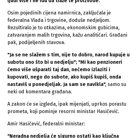
ljudi više i ne idu da traže te proizvode."
Osim pojedinih cijena namirnica, zaključala je
federalna Vlada i trgovine, doduše nedjeljom.
Rezultiralo je to otkazima, ekonomskim gubicima,
zatvaranjem malih trgovina, kažu analitičari. Građani
pak, podijeljenih stavova.
"Ja se ne slažem s tim, nije to dobro, narod kupuje u
subotu ono što bi u nedjelju"; "Mi kao penzioneri
ćemo više ušparati taj dan, nećemo izlaziti i
kupovati, nego do subote, ako kupiš kupiš, onda
nastaviš u ponedjeljak. Ja sam se navikla",
samo su
neki od komentara građana.
A zakon će se izgleda, ipak mijenjati, uprkos porastu
prometa, koji pominje resorni ministar Hasičević.
Amir Hasičević, federalni ministar:
"Neradna nedjelja će sigurno ostati kao ključna