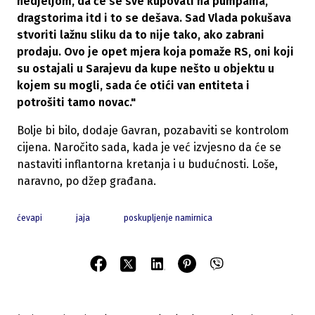
nedjeljom, da će se sve kupovati na pumpama,
dragstorima itd i to se dešava. Sad Vlada pokušava
stvoriti lažnu sliku da to nije tako, ako zabrani
prodaju. Ovo je opet mjera koja pomaže RS, oni koji
su ostajali u Sarajevu da kupe nešto u objektu u
kojem su mogli, sada će otići van entiteta i
potrošiti tamo novac."
Bolje bi bilo, dodaje Gavran, pozabaviti se kontrolom
cijena. Naročito sada, kada je već izvjesno da će se
nastaviti inflantorna kretanja i u budućnosti. Loše,
naravno, po džep građana.
ćevapi
jaja
poskupljenje namirnica