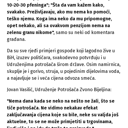
10-20-30 pfeninga"; "Šta da vam kažem kako,
svakako. Preživljavaju, ako mu nema ko pomoći,
teško njemu. Koga ima neko da mu pripomogne,
opet nekako, ali sa ovakvom penzijom nema na
zelenu granu nikome",
samo su neki od komentara
građana.
Da su sve rjeđi primjeri gospode koji lagodno žive u
BiH, izuzev političara, svakodevno potvrđuju i u
Udruženjima potrošača širom države. Osim namirnica,
skuplje je i gorivo, struja, u pojedinim dijelovima voda,
a najavljuje se i veća cijena odvoza smeća.
Jovan Vasilić, Udruženje Potrošača Zvono Bijeljina:
"Nema dana kada se neko na nešto ne žali, što se
tiče potrošača. Ne vidimo nekakav efekat
zaključavanja cijena koje su bile, neke su valjda još
aktuelne, to se ne može primjetiti u trgovinama,