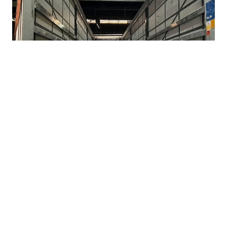
07.08.2026
|
BEZ KONKRETNIH RJEŠENJA
Nova Željezara odbila prijedloge Vlade FBiH,
neizvjesna budućnost