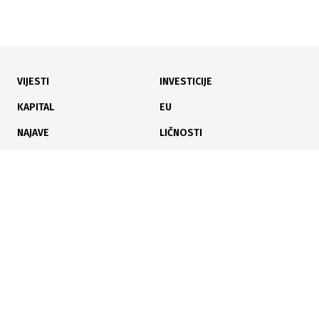
VIJESTI
INVESTICIJE
02.08.2026
|
ZAŠTITA OKOLIŠA I VODA
KAPITAL
EU
Utvrđen uzrok pomora ribe: Institucije nastavljaju
NAJAVE
LIČNOSTI
aktivnosti protiv HE Ulog
KARIJERA
PAUZA
ANALIZE