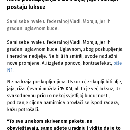
postaju luksuz
Sami sebe hvale u federalnoj Vladi. Moraju, jer ih
građani uglavnom kude.
Sami sebe hvale u federalnoj Vladi. Moraju, jer ih
građani uglavnom kude. Uglavnom, zbog poskupljenja
i neradne nedjelje. Ne bi li ih smirili, uvode nadležni
nove promjene. Ali izgleda ponovo, kontraefekat,
piše
N1.
Nema kraja poskupljenjima. Uskoro će skuplji biti ulje,
jaja, riža. Ćevapi možda i 15 KM, ali to je već luksuz, Uz
svakodnevnu priču o nekoj svjetlijoj budućnosti,
podizanje cijena namirnica provlači se ispod radara,
kažu potrošači.
"To sve u nekom skrivenom paketu, ne
obavještavaju, samo uđete u radnju i vidite da je to