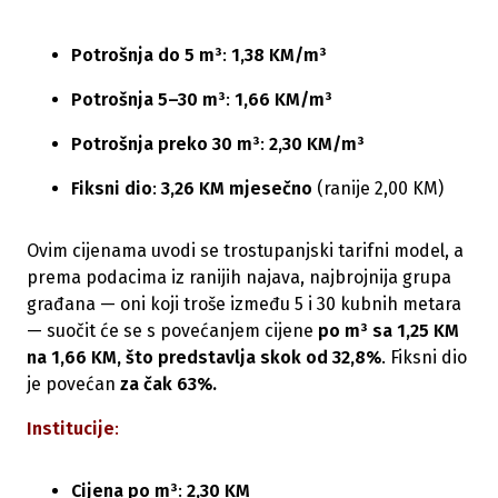
Potrošnja do 5 m³
:
1,38 KM/m³
Potrošnja 5–30 m³
:
1,66 KM/m³
Potrošnja preko 30 m³
:
2,30 KM/m³
Fiksni dio
:
3,26 KM mjesečno
(ranije 2,00 KM)
Ovim cijenama uvodi se trostupanjski tarifni model, a
prema podacima iz ranijih najava, najbrojnija grupa
građana — oni koji troše između 5 i 30 kubnih metara
— suočit će se s povećanjem cijene
po m³ sa 1,25 KM
na 1,66 KM, što predstavlja skok od 32,8%
. Fiksni dio
je povećan
za čak 63%.
Institucije
:
Cijena po m³
:
2,30 KM