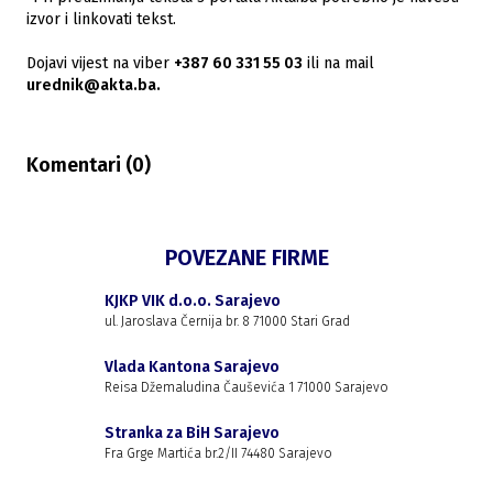
izvor i linkovati tekst.
Dojavi vijest na viber
+387 60 331 55 03
ili na mail
urednik@akta.ba.
Komentari (
0
)
POVEZANE FIRME
KJKP VIK d.o.o. Sarajevo
ul. Jaroslava Černija br. 8 71000 Stari Grad
Vlada Kantona Sarajevo
Reisa Džemaludina Čauševića 1 71000 Sarajevo
Stranka za BiH Sarajevo
Fra Grge Martića br.2/II 74480 Sarajevo