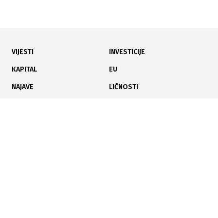
VIJESTI
INVESTICIJE
14.07.2026
|
OTVARANJE SREDINOM 2027.
KAPITAL
EU
Univerzitetska biblioteka u Sarajevu ulazi u završnicu
NAJAVE
LIČNOSTI
izgradnje
KARIJERA
PAUZA
ANALIZE