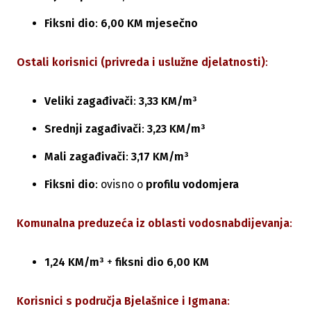
Fiksni dio
:
6,00 KM mjesečno
Ostali korisnici (privreda i uslužne djelatnosti)
:
Veliki zagađivači
:
3,33 KM/m³
Srednji zagađivači
:
3,23 KM/m³
Mali zagađivači
:
3,17 KM/m³
Fiksni dio
: ovisno o
profilu vodomjera
Komunalna preduzeća iz oblasti vodosnabdijevanja
:
1,24 KM/m³
+
fiksni dio 6,00 KM
Korisnici s područja Bjelašnice i Igmana
: