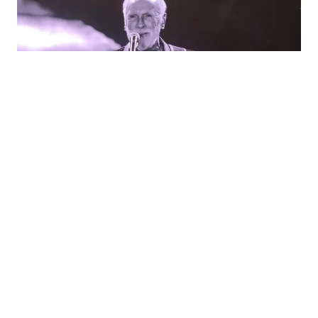
03.08.2026
|
OBORENI TURISTIČKI REKORDI
Tri koncerta Dine Merlina okupila 200.000 ljudi,
Sarajevo bilo puno do posljednjeg kreveta