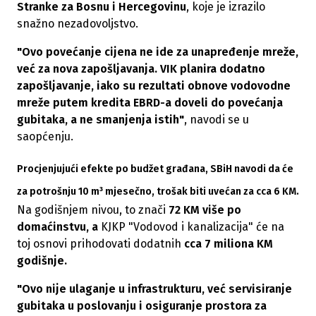
Stranke za Bosnu i Hercegovinu
, koje je izrazilo
snažno nezadovoljstvo.
"Ovo povećanje cijena ne ide za unapređenje mreže,
već za nova zapošljavanja. VIK planira dodatno
zapošljavanje, iako su rezultati obnove vodovodne
mreže putem kredita EBRD-a doveli do
povećanja
gubitaka
, a ne smanjenja istih"
, navodi se u
saopćenju.
Procjenjujući efekte po budžet građana, SBiH navodi da će
za
potrošnju 10 m³ mjesečno
, trošak biti uvećan za
cca 6 KM.
Na godišnjem nivou, to znači
72 KM više po
domaćinstvu, a
KJKP "Vodovod i kanalizacija" će na
toj osnovi prihodovati dodatnih
cca 7 miliona KM
godišnje.
"Ovo nije ulaganje u infrastrukturu, već servisiranje
gubitaka u poslovanju i osiguranje prostora za