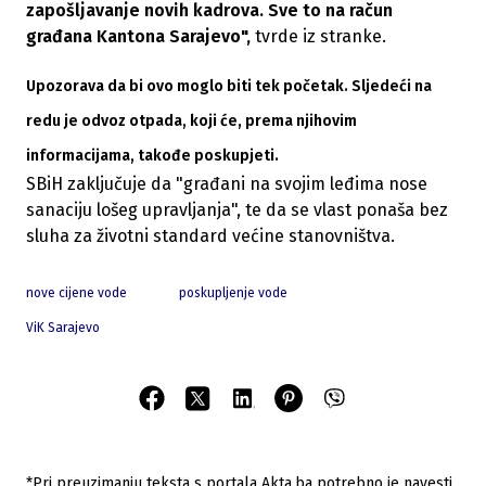
zapošljavanje novih kadrova. Sve to na račun
građana Kantona Sarajevo",
tvrde iz stranke.
Upozorava da bi ovo moglo biti tek početak.
Sljedeći na
redu je odvoz otpada
, koji će, prema njihovim
informacijama, takođe poskupjeti.
SBiH zaključuje da "građani na svojim leđima nose
sanaciju lošeg upravljanja", te da se vlast ponaša bez
sluha za životni standard većine stanovništva.
nove cijene vode
poskupljenje vode
ViK Sarajevo
*Pri preuzimanju teksta s portala Akta.ba potrebno je navesti