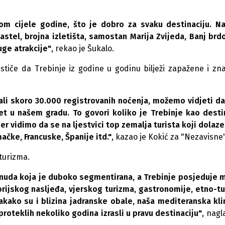
om cijele godine, što je dobro za svaku destinaciju. N
stel, brojna izletišta, samostan Marija Zvijeda, Banj brdo,
uge atrakcije"
, rekao je Šukalo.
 ističe da Trebinje iz godine u godinu bilježi zapažene i zn
li skoro 30.000 registrovanih noćenja, možemo vidjeti da
met u našem gradu. To govori koliko je Trebinje kao desti
jer vidimo da se na ljestvici top zemalja turista koji dolaze
čke, Francuske, Španije itd."
, kazao je Kokić za "Nezavisne"
 turizma.
ponuda koja je duboko segmentirana, a Trebinje posjeduje
torijskog nasljeđa, vjerskog turizma, gastronomije, etno-t
vakako su i blizina jadranske obale, naša mediteranska kl
oteklih nekoliko godina izrasli u pravu destinaciju"
, nagl