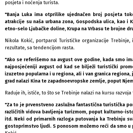
posjeta i noćenja turista.
"Banja Luka ima otprilike ujednačen broj posjeta tok
atrakcije su naša urbana zona, Gospodska ulica, kao i Ka
etno-selo Ljubačke doline, Krupa na Vrbasu te brojne dr
Nikola Kokić, portparol Turističke organizacije Trebinje,
rezultate, sa tendencijom rasta.
"Ako se referišemo na avgust ove godine, kada smo ima
najposjećeniji avgust od kad se bilježi turistički pro
izuzetno popularna i u regiona, ali i van granica regiona, 
grad nalazi Kina te zapadnoevropske zemlje, poput Njema
Raduje ih, ističe, to što se Trebinje nalazi na kursu razvoja
"Za to je prvenstveno zaslužna fantastična turistička 
različitih vidova bavljenja turizmom, poput kulturno-is
itd. Neki od primarnih razloga putovanja ka Trebinju s
gostoprimstvo ljudi. S ponosom možemo reći da smo u pr