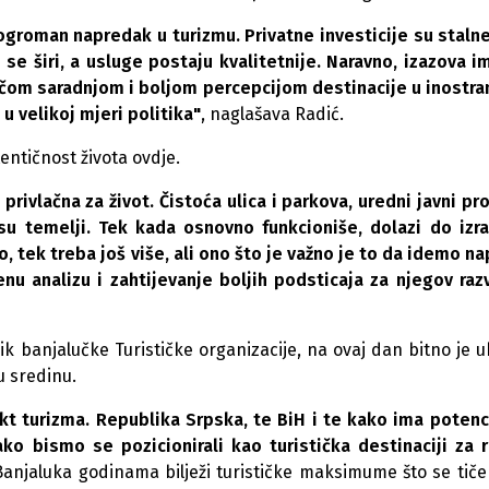
roman napredak u turizmu. Privatne investicije su stalne
 se širi, a usluge postaju kvalitetnije. Naravno, izazova i
jačom saradnjom i boljom percepcijom destinacije u inostra
 u velikoj mjeri politika"
, naglašava Radić.
entičnost života ovdje.
rivlačna za život. Čistoća ulica i parkova, uredni javni pro
 su temelji. Tek kada osnovno funkcioniše, dolazi do izra
 tek treba još više, ali ono što je važno je to da idemo na
enu analizu i zahtijevanje boljih podsticaja za njegov raz
k banjalučke Turističke organizacije, na ovaj dan bitno je u
u sredinu.
t turizma. Republika Srpska, te BiH i te kako ima potenci
ko bismo se pozicionirali kao turistička destinaciji za r
Banjaluka godinama bilježi turističke maksimume što se tiče