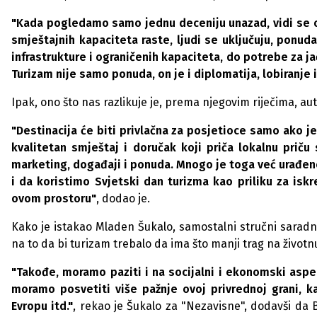
"Kada pogledamo samo jednu deceniju unazad, vidi se og
smještajnih kapaciteta raste, ljudi se uključuju, ponuda
infrastrukture i ograničenih kapaciteta, do potrebe za 
Turizam nije samo ponuda, on je i diplomatija, lobiranje i
Ipak, ono što nas razlikuje je, prema njegovim riječima, aut
"Destinacija će biti privlačna za posjetioce samo ako je p
kvalitetan smještaj i doručak koji priča lokalnu priču
marketing, događaji i ponuda. Mnogo je toga već urađeno,
i da koristimo Svjetski dan turizma kao priliku za iskr
ovom prostoru"
, dodao je.
Kako je istakao Mladen Šukalo, samostalni stručni saradni
na to da bi turizam trebalo da ima što manji trag na životn
"Takođe, moramo paziti i na socijalni i ekonomski aspek
moramo posvetiti više pažnje ovoj privrednoj grani, ka
Evropu itd."
, rekao je Šukalo za "Nezavisne", dodavši da 