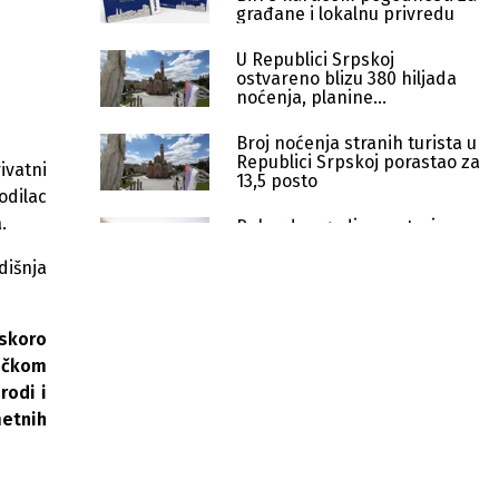
građane i lokalnu privredu
U Republici Srpskoj
ostvareno blizu 380 hiljada
noćenja, planine
najposjećenije
Broj noćenja stranih turista u
Republici Srpskoj porastao za
ivatni
13,5 posto
odilac
.
Rekordna godina za turizam:
Republika Srpska premašila
1,2 miliona noćenja
dišnja
Praznici u Banjoj Luci: Svi hoteli puni,
preko 3.800 smještajnih mjesta u
 skoro
upotrebi
ničkom
rodi i
U RS počela registracija u
Centralnom sistemu e-turizam
metnih
Rast turizama u Republici Srpskoj:
Više od 477.000 dolazaka za 11
mjeseci