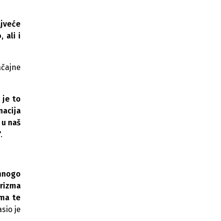
Banjoj Luci
ajveće
Pojačane kontrole smještaja u BiH:
Zapečaćeno 63 objekta, izrečene
 ali i
kazne preko 500.000 KM
Porast registrovanog smještaja u RS,
ačajne
ali neregistrovani objekti i dalje
veliki izazov
 je to
nacija
 u naš
.
 mnogo
urizma
ima te
asio je