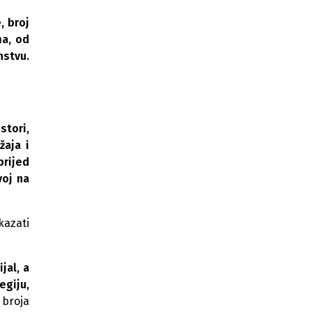
, broj
Rekordna sezona u Republici
Srpskoj: Broj turista i noćenja bilježi
ma, od
značajan rast
nstvu.
Za devet mjeseci Republiku Srpsku
posjetilo gotovo 400.000 turista
Banja Luka bilježi porast broja
stori,
dolazaka i noćenja turista
žaja i
RS bilježi rast turizma: Planinski i
prijed
banjski centri privukli najviše
voj na
posjetilaca
Neum i Trebinje: Inflacija usporila
kazati
sezonu, ali postsezona donosi
optimizam
Turizam u Republici Srpskoj: Za šest
jal, a
mjeseci zabilježeno 238.899 turista
egiju,
 broja
Poskupjela boravišna taksa u