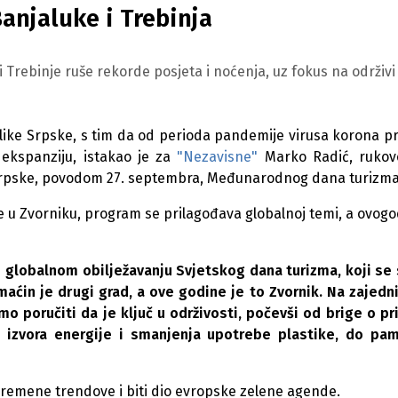
anjaluke i Trebinja
 i Trebinje ruše rekorde posjeta i noćenja, uz fokus na održivi
ike Srpske, s tim da od perioda pandemije virusa korona pr
 ekspanziju, istakao je za
"Nezavisne"
Marko Radić, rukov
e Srpske, povodom 27. septembra, Međunarodnog dana turizma
 u Zvorniku, program se prilagođava globalnoj temi, a ovogo
 u globalnom obilježavanju Svjetskog dana turizma, koji se
maćin je drugi grad, a ove godine je to Zvornik. Na zajed
mo poručiti da je ključ u održivosti, počevši od brige o pri
ih izvora energije i smanjenja upotrebe plastike, do pa
vremene trendove i biti dio evropske zelene agende.