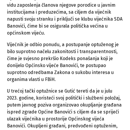
vidu zaposlenja članova njegove porodice u javnim
institucijama i preduzećima, sa ciljem da vijećnik
napusti svoju stranku i priključi se klubu vijećnika SDA
Banovići, čime bi se osigurala politička većina u
općinskom vijeću.
Vijećnik je odbio ponudu, a postupanje optuženog je
bilo suprotno načelu zakonitosti i transparentnosti,
čime je svjesno prekršio Kodeks ponašanja koji je
donijelo Općinsko vijeće Banovići, te postupao
suprotno odredbama Zakona o sukobu interesa u
organima vlasti u FBiH.
U trećoj tački optužnice se Gutić tereti da je u julu
2023. godine, koristeći svoj politički i službeni položaj,
putem javnog poziva organizovao okupljanje građana
ispred zgrade Općine Banovići s ciljem da se spriječi
ulazak vijećnika u prostorije Općinskog vijeća
Banovići. Okupljeni građani, predvođeni optuženim,