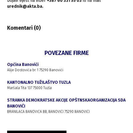
Dojavi vijest na viber
+387 60 331 55 03
ili na mail
urednik@akta.ba.
Komentari (
0
)
POVEZANE FIRME
Općina Banovići
Alije Dostovića br. 1 75290 Banovići
KANTONALNO TUŽILAŠTVO TUZLA
Maršala Tita 137 75000 Tuzla
STRANKA DEMOKRATSKE AKCIJE OPŠTNSKAORGANIZACIJA SDA
BANOVIĆI
BRANILACA BANOVIĆA BB, BANOVIĆI 75290 BANOVIĆI