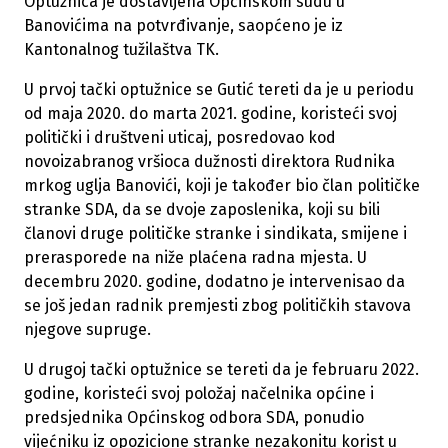
Optužnica je dostavljena Općinskom sudu u
Banovićima na potvrđivanje, saopćeno je iz
Kantonalnog tužilaštva TK.
U prvoj tački optužnice se Gutić tereti da je u periodu
od maja 2020. do marta 2021. godine, koristeći svoj
politički i društveni uticaj, posredovao kod
novoizabranog vršioca dužnosti direktora Rudnika
mrkog uglja Banovići, koji je također bio član političke
stranke SDA, da se dvoje zaposlenika, koji su bili
članovi druge političke stranke i sindikata, smijene i
prerasporede na niže plaćena radna mjesta. U
decembru 2020. godine, dodatno je intervenisao da
se još jedan radnik premjesti zbog političkih stavova
njegove supruge.
U drugoj tački optužnice se tereti da je februaru 2022.
godine, koristeći svoj položaj načelnika općine i
predsjednika Općinskog odbora SDA, ponudio
vijećniku iz opozicione stranke nezakonitu korist u