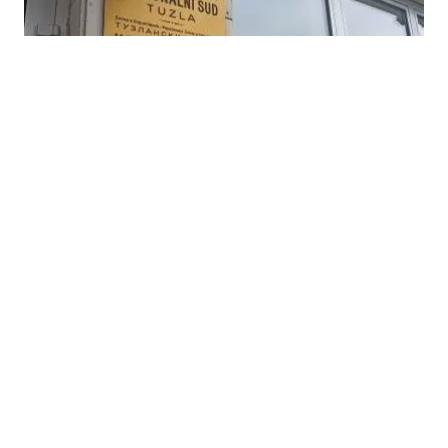
27.03.2026
|
TRGOVINA LJUDIMA U TUZLI
Tuzla: Optuženi za seksualno iskorištavanje
maloljetnica izjasnili se da nisu krivi