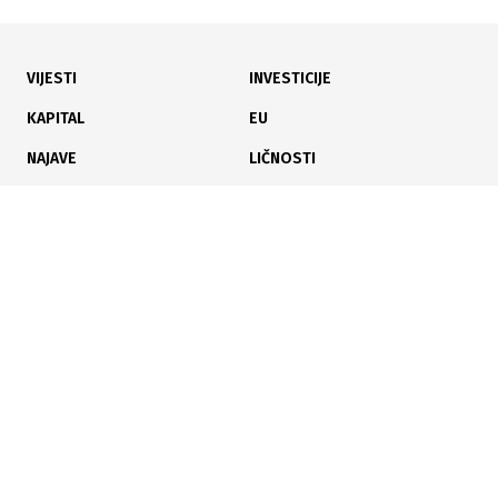
VIJESTI
INVESTICIJE
16.02.2026
|
ODUZET TELEFON
KAPITAL
EU
Zbog sumnje u namještanje tendera: POSKOK
NAJAVE
LIČNOSTI
istražuje direktora RMU Banovići
KARIJERA
PAUZA
ANALIZE
03.02.2026
|
SOCIJALNA I RAZVOJNA PODRŠKA
Poslujte bolje!