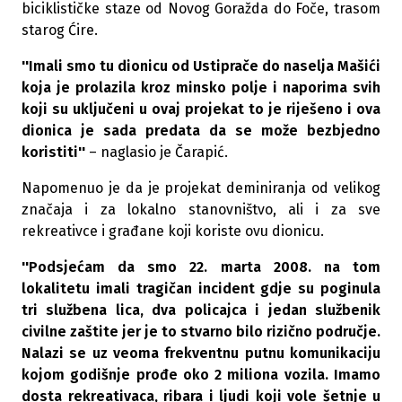
biciklističke staze od Novog Goražda do Foče, trasom
starog Ćire.
''Imali smo tu dionicu od Ustiprače do naselja Mašići
koja je prolazila kroz minsko polje i naporima svih
koji su uključeni u ovaj projekat to je riješeno i ova
dionica je sada predata da se može bezbjedno
koristiti''
– naglasio je Čarapić.
Napomenuo je da je projekat deminiranja od velikog
značaja i za lokalno stanovništvo, ali i za sve
rekreativce i građane koji koriste ovu dionicu.
''Podsjećam da smo 22. marta 2008. na tom
lokalitetu imali tragičan incident gdje su poginula
tri službena lica, dva policajca i jedan službenik
civilne zaštite jer je to stvarno bilo rizično područje.
Nalazi se uz veoma frekventnu putnu komunikaciju
kojom godišnje prođe oko 2 miliona vozila. Imamo
dosta rekreativaca, ribara i ljudi koji vole šetnje u