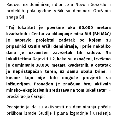
Radove na deminiranju dionice u Novom Goraždu u
proteklih pola godine vršili su demineri Oružanih
snaga BiH.
''Taj lokalitet je površine oko 60.000 metara
kvadratnih i Centar za uklanjanje mina BiH (BH MAC)
je napravio projektni zadatak po kojem su
pripadnici OSBiH vršili deminiranje, i prije nekoliko
dana je ozvaničen završetak tih radova.
Na
lokalitetima Gajevi 1 i 2, kako su označeni, izvršeno
je deminranje 38.000 metara kvadratnih, a ostatak
je nepristupačan teren, uz samu obalu Drine, i
kosine koju nije bilo moguće provjeriti sa
inžinjerijom. Pronađen je značajan broj aktivnih
minsko-eksplozivnih sredstava na tom lokalitetu''
–
precizirao je Čarapić.
Podsjetio je da su aktivnosti na deminiranju počele
prilikom izrade Studije i plana izgradnje i uređenja