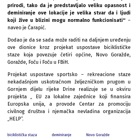
prirodi, tako da je predstavljalo veliku opasnost i
deminiranje ove lokacije je velika stvar da i ljudi
koji žive u blizini mogu normalno funkcionisati''
–
naveo je Čarapić.
Dodao je da se sada može raditi na daljnjem uređenju
ove dionice kroz projekat uspostave biciklističke
staze koja povezuje četiri općine, Novo Goražde,
Goražde, Foču i Foču u FBiH.
Projekat uspostave sportsko – rekreacione staze
nekadašnjom uskotračnom željezničkom prugom u
Gornjem dijelu rijeke Drine realizuje se u okviru
projekta „ EU za lokalne zajednice koji finansira
Europska unija, a provode Centar za promociju
civilnog društva i njemačka nevladina organizacija
„HELP“.
biciklistička staza
deminiranje
Novo Goražde