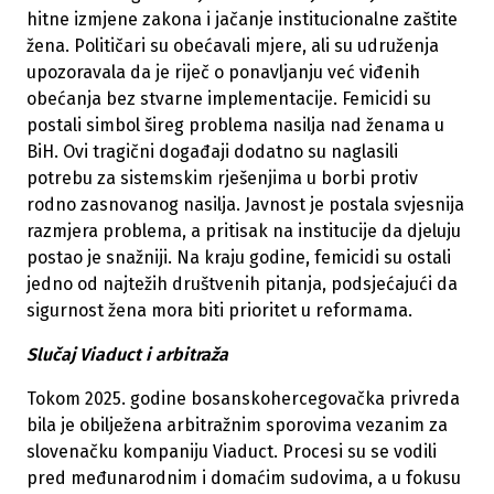
hitne izmjene zakona i jačanje institucionalne zaštite
žena. Političari su obećavali mjere, ali su udruženja
upozoravala da je riječ o ponavljanju već viđenih
obećanja bez stvarne implementacije. Femicidi su
postali simbol šireg problema nasilja nad ženama u
BiH. Ovi tragični događaji dodatno su naglasili
potrebu za sistemskim rješenjima u borbi protiv
rodno zasnovanog nasilja. Javnost je postala svjesnija
razmjera problema, a pritisak na institucije da djeluju
postao je snažniji. Na kraju godine, femicidi su ostali
jedno od najtežih društvenih pitanja, podsjećajući da
sigurnost žena mora biti prioritet u reformama.
Slučaj Viaduct i arbitraža
Tokom 2025. godine bosanskohercegovačka privreda
bila je obilježena arbitražnim sporovima vezanim za
slovenačku kompaniju Viaduct. Procesi su se vodili
pred međunarodnim i domaćim sudovima, a u fokusu