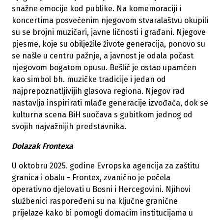
snažne emocije kod publike. Na komemoraciji i
koncertima posvećenim njegovom stvaralaštvu okupili
su se brojni muzičari, javne ličnosti i građani. Njegove
pjesme, koje su obilježile živote generacija, ponovo su
se našle u centru pažnje, a javnost je odala počast
njegovom bogatom opusu. Bešlić je ostao upamćen
kao simbol bh. muzičke tradicije i jedan od
najprepoznatljivijih glasova regiona. Njegov rad
nastavlja inspirirati mlađe generacije izvođača, dok se
kulturna scena BiH suočava s gubitkom jednog od
svojih najvažnijih predstavnika.
Dolazak Frontexa
U oktobru 2025. godine Evropska agencija za zaštitu
granica i obalu - Frontex, zvanično je počela
operativno djelovati u Bosni i Hercegovini. Njihovi
službenici raspoređeni su na ključne granične
prijelaze kako bi pomogli domaćim institucijama u