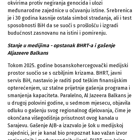
okvirima protiv negiranja genocida i ulozi
međunarodne zajednice u očuvanju istine. Srebrenica
je i 30 godina kasnije ostala simbol stradanja, ali i test
sposobnosti BiH da se suoči s prošlošću i izgradi
budućnost zasnovanu na istini i pomirenju.
Stanje u medijima - opstanak BHRT-a i gašenje
Aljazeere Balkans
Tokom 2025. godine bosanskohercegovački medijski
prostor suočio se s ozbiljnim krizama. BHRT, javni
servis BiH, nastavio je raditi pod teškim finansijskim
opterećenjem, uz stalne prijetnje gašenja programa i
smanjenja kapaciteta. Paralelno, Al Jazeera Balkans je
u drugoj polovini godine, u sedmom mjesecu, objavila
odluku o gašenju svog regionalnog djelovanja, čime je
okončana višegodišnja prisutnost ovog kanala u
Sarajevu. Gašenje AJB-a izazvalo je šok u medijskoj
zajednici, jer je kanal bio prepoznat kao važan izvor