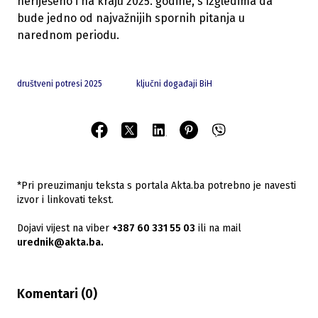
neriješeno i na kraju 2025. godine, s izgledima da
bude jedno od najvažnijih spornih pitanja u
narednom periodu.
društveni potresi 2025
ključni događaji BiH
*Pri preuzimanju teksta s portala Akta.ba potrebno je navesti
izvor i linkovati tekst.
Dojavi vijest na viber
+387 60 331 55 03
ili na mail
urednik@akta.ba.
Komentari (
0
)