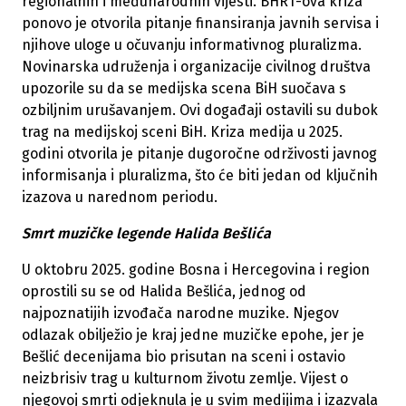
regionalnih i međunarodnih vijesti. BHRT-ova kriza
ponovo je otvorila pitanje finansiranja javnih servisa i
njihove uloge u očuvanju informativnog pluralizma.
Novinarska udruženja i organizacije civilnog društva
upozorile su da se medijska scena BiH suočava s
ozbiljnim urušavanjem. Ovi događaji ostavili su dubok
trag na medijskoj sceni BiH. Kriza medija u 2025.
godini otvorila je pitanje dugoročne održivosti javnog
informisanja i pluralizma, što će biti jedan od ključnih
izazova u narednom periodu.
Smrt muzičke legende Halida Bešlića
U oktobru 2025. godine Bosna i Hercegovina i region
oprostili su se od Halida Bešlića, jednog od
najpoznatijih izvođača narodne muzike. Njegov
odlazak obilježio je kraj jedne muzičke epohe, jer je
Bešlić decenijama bio prisutan na sceni i ostavio
neizbrisiv trag u kulturnom životu zemlje. Vijest o
njegovoj smrti odjeknula je u svim medijima i izazvala