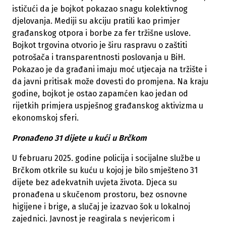
ističući da je bojkot pokazao snagu kolektivnog
djelovanja. Mediji su akciju pratili kao primjer
građanskog otpora i borbe za fer tržišne uslove.
Bojkot trgovina otvorio je širu raspravu o zaštiti
potrošača i transparentnosti poslovanja u BiH.
Pokazao je da građani imaju moć utjecaja na tržište i
da javni pritisak može dovesti do promjena. Na kraju
godine, bojkot je ostao zapamćen kao jedan od
rijetkih primjera uspješnog građanskog aktivizma u
ekonomskoj sferi.
Pronađeno 31 dijete u kući u Brčkom
U februaru 2025. godine policija i socijalne službe u
Brčkom otkrile su kuću u kojoj je bilo smješteno 31
dijete bez adekvatnih uvjeta života. Djeca su
pronađena u skučenom prostoru, bez osnovne
higijene i brige, a slučaj je izazvao šok u lokalnoj
zajednici. Javnost je reagirala s nevjericom i