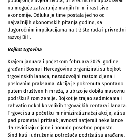
poboljšanje uvjeta života, privrednici su upozoravali
na moguće zatvaranje manjih firmi i rast sive
ekonomije. Odluka je time postala jedno od
najvažnijih ekonomskih pitanja godine, sa
dugoročnim implikacijama na tržište rada i privredni
razvoj BiH.
Bojkot trgovina
Krajem januara i početkom februara 2025. godine
građani Bosne i Hercegovine organizirali su bojkot
trgovinskih lanaca, nezadovoljni rastom cijena i
poslovnim praksama. Akcija je pokrenuta spontano
putem društvenih mreža, a ubrzo je dobila masovnu
podršku širom zemlje. Bojkot je trajao sedmicama i
zahvatio nekoliko velikih trgovačkih centara i lanaca.
Trgovci su u početku minimizirali značaj akcije, ali su
pad prometa i pritisak javnosti natjerali neke lance
da revidiraju cijene i ponude posebne popuste.
Sindikati i udruženja potrošača podržali su građane,