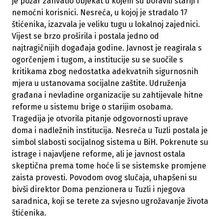
je požar zahvatio objekat u kojem su boravili stariji i
nemoćni korisnici. Nesreća, u kojoj je stradalo 17
štićenika, izazvala je veliku tugu u lokalnoj zajednici.
Vijest se brzo proširila i postala jedno od
najtragičnijih događaja godine. Javnost je reagirala s
ogorčenjem i tugom, a institucije su se suočile s
kritikama zbog nedostatka adekvatnih sigurnosnih
mjera u ustanovama socijalne zaštite. Udruženja
građana i nevladine organizacije su zahtijevale hitne
reforme u sistemu brige o starijim osobama.
Tragedija je otvorila pitanje odgovornosti uprave
doma i nadležnih institucija. Nesreća u Tuzli postala je
simbol slabosti socijalnog sistema u BiH. Pokrenute su
istrage i najavljene reforme, ali je javnost ostala
skeptična prema tome hoće li se sistemske promjene
zaista provesti. Povodom ovog slučaja, uhapšeni su
bivši direktor Doma penzionera u Tuzli i njegova
saradnica, koji se terete za svjesno ugrožavanje života
štićenika.