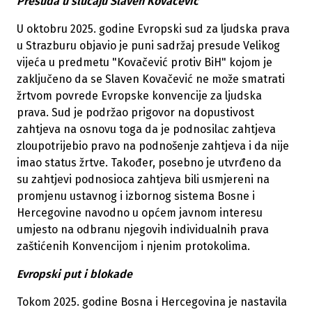
Presuda u slučaju Slaven Kovačević
U oktobru 2025. godine Evropski sud za ljudska prava
u Strazburu objavio je puni sadržaj presude Velikog
vijeća u predmetu "Kovačević protiv BiH" kojom je
zaključeno da se Slaven Kovačević ne može smatrati
žrtvom povrede Evropske konvencije za ljudska
prava. Sud je podržao prigovor na dopustivost
zahtjeva na osnovu toga da je podnosilac zahtjeva
zloupotrijebio pravo na podnošenje zahtjeva i da nije
imao status žrtve. Također, posebno je utvrđeno da
su zahtjevi podnosioca zahtjeva bili usmjereni na
promjenu ustavnog i izbornog sistema Bosne i
Hercegovine navodno u općem javnom interesu
umjesto na odbranu njegovih individualnih prava
zaštićenih Konvencijom i njenim protokolima.
Evropski put i blokade
Tokom 2025. godine Bosna i Hercegovina je nastavila