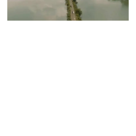
05.08.2026
|
REORGANIZACIJA
Za Ribnjak "Saničani" osigurano 3,8 miliona KM