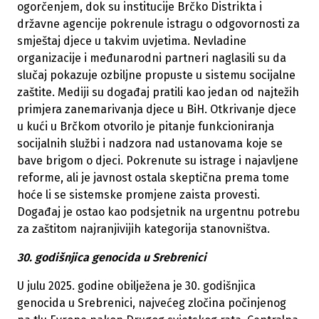
ogorčenjem, dok su institucije Brčko Distrikta i
državne agencije pokrenule istragu o odgovornosti za
smještaj djece u takvim uvjetima. Nevladine
organizacije i međunarodni partneri naglasili su da
slučaj pokazuje ozbiljne propuste u sistemu socijalne
zaštite. Mediji su događaj pratili kao jedan od najtežih
primjera zanemarivanja djece u BiH. Otkrivanje djece
u kući u Brčkom otvorilo je pitanje funkcioniranja
socijalnih službi i nadzora nad ustanovama koje se
bave brigom o djeci. Pokrenute su istrage i najavljene
reforme, ali je javnost ostala skeptična prema tome
hoće li se sistemske promjene zaista provesti.
Događaj je ostao kao podsjetnik na urgentnu potrebu
za zaštitom najranjivijih kategorija stanovništva.
30. godišnjica genocida u Srebrenici
U julu 2025. godine obilježena je 30. godišnjica
genocida u Srebrenici, najvećeg zločina počinjenog