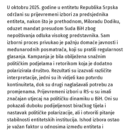
U oktobru 2025. godine u entitetu Republika Srpska
održani su prijevremeni izbori za predsjednika
entiteta, nakon što je prethodnom, Miloradu Dodiku,
oduzet mandat presudom Suda BiH zbog
nepoštivanja odluka visokog predstavnika. Sam
izborni proces privukao je pažnju domaće javnosti i
međunarodnih posmatrača, koji su pratili regularnost
glasanja. Kampanja je bila obilježena snažnim
političkim podjelama i retorikom koja je dodatno
polarizirala društvo. Rezultati su izazvali različite
interpretacije, jedni su ih vidjeli kao potvrdu
kontinuiteta, dok su drugi naglašavali potrebu za
promjenama. Prijevremeni izbori u RS-u su imali
značajan utjecaj na političku dinamiku u BiH. Oni su
pokazali duboku podijeljenost biračkog tijela i
nastavak političke polarizacije, ali i otvorili pitanje
stabilnosti entitetskih institucija. Ishod izbora ostao
je važan faktor u odnosima između entiteta i