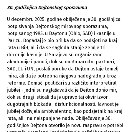
30. godišnjica Dejtonskog sporazuma
U decembru 2025. godine obilježena je 30. godišnjica
potpisivanja Dejtonskog mirovnog sporazuma,
potpisanog 1995. u Daytonu (Ohio, SAD) i kasnije u
Parizu. Događaj je bio prilika da se podsjeti na kraj
rata u BiH, ali i da se sagleda stanje zemlje tri
decenije kasnije. U Sarajevu su organizirane
akademije i paneli, dok su međunarodni partneri,
SAD, EU i UN, poslali poruke da Dejton ostaje temelj
mira, ali da je potrebna njegova nadogradnja kroz
reforme. Domaći političari su različito interpretirali
jubilej - jedni su naglašavali da je Dejton donio mir,
dok su drugi isticali da je upravo taj okvir izvor
dugotrajnih blokada i disfunkcionalnosti. Javnost je
jubilej doživjela ambivalentno, kao podsjetnik na kraj
rata, ali i na neispunjene nade. Obilježavanje 30.
godišnjice Dejtona otvorilo je novu raspravu o potrebi