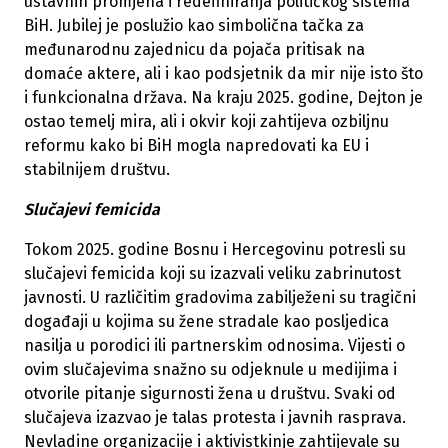
ustavnih promjena i redefiniranja političkog sistema
BiH. Jubilej je poslužio kao simbolična tačka za
međunarodnu zajednicu da pojača pritisak na
domaće aktere, ali i kao podsjetnik da mir nije isto što
i funkcionalna država. Na kraju 2025. godine, Dejton je
ostao temelj mira, ali i okvir koji zahtijeva ozbiljnu
reformu kako bi BiH mogla napredovati ka EU i
stabilnijem društvu.
Slučajevi femicida
Tokom 2025. godine Bosnu i Hercegovinu potresli su
slučajevi femicida koji su izazvali veliku zabrinutost
javnosti. U različitim gradovima zabilježeni su tragični
događaji u kojima su žene stradale kao posljedica
nasilja u porodici ili partnerskim odnosima. Vijesti o
ovim slučajevima snažno su odjeknule u medijima i
otvorile pitanje sigurnosti žena u društvu. Svaki od
slučajeva izazvao je talas protesta i javnih rasprava.
Nevladine organizacije i aktivistkinje zahtijevale su