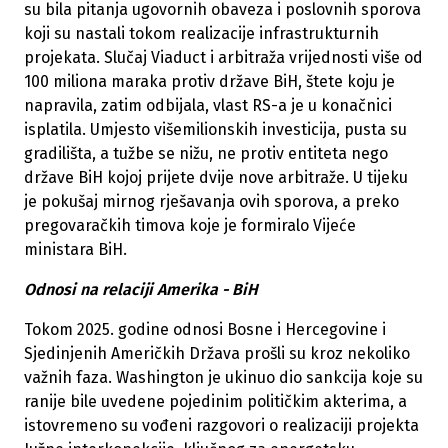
su bila pitanja ugovornih obaveza i poslovnih sporova
koji su nastali tokom realizacije infrastrukturnih
projekata. Slučaj Viaduct i arbitraža vrijednosti više od
100 miliona maraka protiv države BiH, štete koju je
napravila, zatim odbijala, vlast RS-a je u konačnici
isplatila. Umjesto višemilionskih investicija, pusta su
gradilišta, a tužbe se nižu, ne protiv entiteta nego
države BiH kojoj prijete dvije nove arbitraže. U tijeku
je pokušaj mirnog rješavanja ovih sporova, a preko
pregovaračkih timova koje je formiralo Vijeće
ministara BiH.
Odnosi na relaciji Amerika - BiH
Tokom 2025. godine odnosi Bosne i Hercegovine i
Sjedinjenih Američkih Država prošli su kroz nekoliko
važnih faza. Washington je ukinuo dio sankcija koje su
ranije bile uvedene pojedinim političkim akterima, a
istovremeno su vođeni razgovori o realizaciji projekta