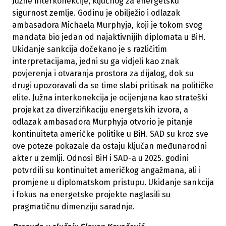
Južne interkonekcije, ključnog za energetsku
sigurnost zemlje. Godinu je obilježio i odlazak
ambasadora Michaela Murphyja, koji je tokom svog
mandata bio jedan od najaktivnijih diplomata u BiH.
Ukidanje sankcija dočekano je s različitim
interpretacijama, jedni su ga vidjeli kao znak
povjerenja i otvaranja prostora za dijalog, dok su
drugi upozoravali da se time slabi pritisak na političke
elite. Južna interkonekcija je ocijenjena kao strateški
projekat za diverzifikaciju energetskih izvora, a
odlazak ambasadora Murphyja otvorio je pitanje
kontinuiteta američke politike u BiH. SAD su kroz sve
ove poteze pokazale da ostaju ključan međunarodni
akter u zemlji. Odnosi BiH i SAD-a u 2025. godini
potvrdili su kontinuitet američkog angažmana, ali i
promjene u diplomatskom pristupu. Ukidanje sankcija
i fokus na energetske projekte naglasili su
pragmatičnu dimenziju saradnje.