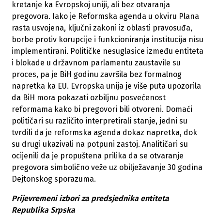
kretanje ka Evropskoj uniji, ali bez otvaranja
pregovora. Iako je Reformska agenda u okviru Plana
rasta usvojena, ključni zakoni iz oblasti pravosuđa,
borbe protiv korupcije i funkcioniranja institucija nisu
implementirani. Političke nesuglasice između entiteta
i blokade u državnom parlamentu zaustavile su
proces, pa je BiH godinu završila bez formalnog
napretka ka EU. Evropska unija je više puta upozorila
da BiH mora pokazati ozbiljnu posvećenost
reformama kako bi pregovori bili otvoreni. Domaći
političari su različito interpretirali stanje, jedni su
tvrdili da je reformska agenda dokaz napretka, dok
su drugi ukazivali na potpuni zastoj. Analitičari su
ocijenili da je propuštena prilika da se otvaranje
pregovora simbolično veže uz obilježavanje 30 godina
Dejtonskog sporazuma.
Prijevremeni izbori za predsjednika entiteta
Republika Srpska