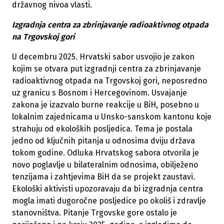
državnog nivoa vlasti.
Izgradnja centra za zbrinjavanje radioaktivnog otpada
na Trgovskoj gori
U decembru 2025. Hrvatski sabor usvojio je zakon
kojim se otvara put izgradnji centra za zbrinjavanje
radioaktivnog otpada na Trgovskoj gori, neposredno
uz granicu s Bosnom i Hercegovinom. Usvajanje
zakona je izazvalo burne reakcije u BiH, posebno u
lokalnim zajednicama u Unsko-sanskom kantonu koje
strahuju od ekoloških posljedica. Tema je postala
jedno od ključnih pitanja u odnosima dviju država
tokom godine. Odluka Hrvatskog sabora otvorila je
novo poglavlje u bilateralnim odnosima, obilježeno
tenzijama i zahtjevima BiH da se projekt zaustavi.
Ekološki aktivisti upozoravaju da bi izgradnja centra
mogla imati dugoročne posljedice po okoliš i zdravlje
stanovništva. Pitanje Trgovske gore ostalo je