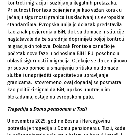
kontroli migracija i suzbijanju ilegalnih prelazaka.
Prisutnost Frontexa ocijenjena je kao važan korak u
jačanju sigurnosti granica i usklađivanju s evropskim
standardima. Evropska unija je dolazak predstavila
kao znak povjerenja u BiH, dok su domaće institucije
naglašavale da će saradnja doprinijeti boljoj kontroli
migracijskih tokova. Dolazak Frontexa označio je
početak nove faze u odnosima BiH i EU, posebno u
oblasti sigurnosti i migracija. Očekuje se da će njihovo
prisustvo pomoći u smanjenju pritiska na domaće
službe i unaprijediti kapacitete za upravljanje
granicama. Istovremeno, ovaj događaj se posmatra i
kao politički signal da BiH, uprkos unutrašnjim
blokadama, ostaje na evropskom putu.
Tragedija u Domu penzionera u Tuzli
U novembru 2025. godine Bosnu i Hercegovinu
potresla je tragedija u Domu penzionera u Tuzli, kada