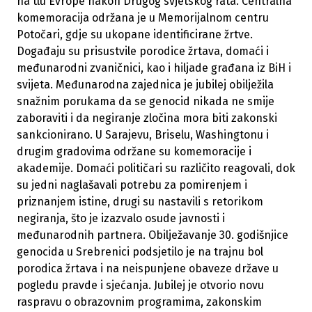
na tlu Evrope nakon Drugog svjetskog rata. Centralna
komemoracija održana je u Memorijalnom centru
Potočari, gdje su ukopane identificirane žrtve.
Događaju su prisustvile porodice žrtava, domaći i
međunarodni zvaničnici, kao i hiljade građana iz BiH i
svijeta. Međunarodna zajednica je jubilej obilježila
snažnim porukama da se genocid nikada ne smije
zaboraviti i da negiranje zločina mora biti zakonski
sankcionirano. U Sarajevu, Briselu, Washingtonu i
drugim gradovima održane su komemoracije i
akademije. Domaći političari su različito reagovali, dok
su jedni naglašavali potrebu za pomirenjem i
priznanjem istine, drugi su nastavili s retorikom
negiranja, što je izazvalo osude javnosti i
međunarodnih partnera. Obilježavanje 30. godišnjice
genocida u Srebrenici podsjetilo je na trajnu bol
porodica žrtava i na neispunjene obaveze države u
pogledu pravde i sjećanja. Jubilej je otvorio novu
raspravu o obrazovnim programima, zakonskim