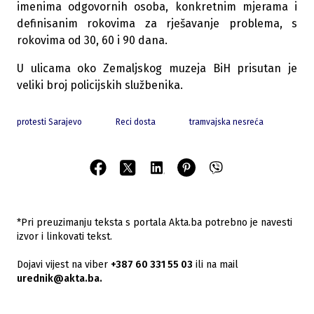
imenima odgovornih osoba, konkretnim mjerama i
definisanim rokovima za rješavanje problema, s
rokovima od 30, 60 i 90 dana.
U ulicama oko Zemaljskog muzeja BiH prisutan je
veliki broj policijskih službenika.
protesti Sarajevo
Reci dosta
tramvajska nesreća
*Pri preuzimanju teksta s portala Akta.ba potrebno je navesti
izvor i linkovati tekst.
Dojavi vijest na viber
+387 60 331 55 03
ili na mail
urednik@akta.ba.