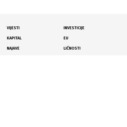
VIJESTI
INVESTICIJE
04.08.2026
|
NOVA CESTOVNA INVESTICIJA
KAPITAL
EU
Nastavlja se gradnja ratnog puta Igman: Osigurana
NAJAVE
LIČNOSTI
sredstva za novih 6,5 kilometara
KARIJERA
PAUZA
ANALIZE