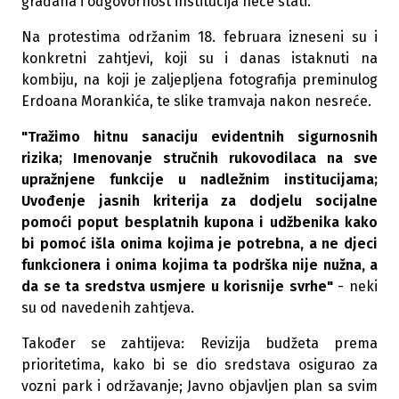
građana i odgovornost institucija neće stati.
Na protestima održanim 18. februara izneseni su i
konkretni zahtjevi, koji su i danas istaknuti na
kombiju, na koji je zaljepljena fotografija preminulog
Erdoana Morankića, te slike tramvaja nakon nesreće.
"Tražimo hitnu sanaciju evidentnih sigurnosnih
rizika; Imenovanje stručnih rukovodilaca na sve
upražnjene funkcije u nadležnim institucijama;
Uvođenje jasnih kriterija za dodjelu socijalne
pomoći poput besplatnih kupona i udžbenika kako
bi pomoć išla onima kojima je potrebna, a ne djeci
funkcionera i onima kojima ta podrška nije nužna, a
da se ta sredstva usmjere u korisnije svrhe"
- neki
su od navedenih zahtjeva.
Također se zahtijeva: Revizija budžeta prema
prioritetima, kako bi se dio sredstava osigurao za
vozni park i održavanje; Javno objavljen plan sa svim