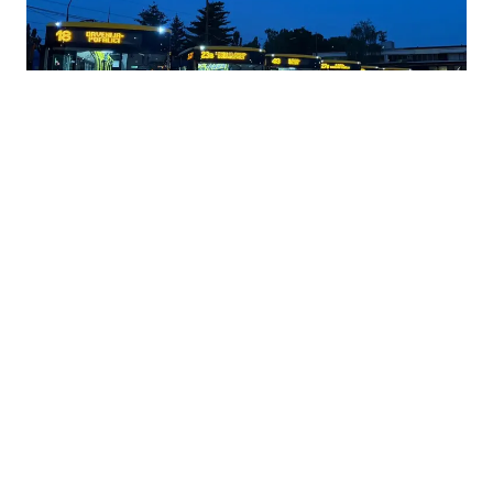
07.08.2026
|
NASTAVAK OBNOVE JAVNOG PREVOZA
Sarajevo dobilo 10 novih ISUZU autobusa:
Raspoređeni na najprometnije linije