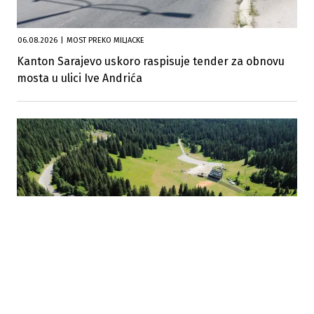
06.08.2026
|
MOST PREKO MILJACKE
Kanton Sarajevo uskoro raspisuje tender za obnovu
mosta u ulici Ive Andrića
05.08.2026
|
PRVA OBNOVA NAKON OLIMPIJADE
Počinje prva potpuna obnova ceste Hadžići – Igman
od Zimskih olimpijskih igara 1984.