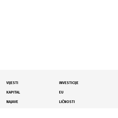
03.08.2026
|
OBORENI TURISTIČKI REKORDI
Tri koncerta Dine Merlina okupila 200.000 ljudi,
Sarajevo bilo puno do posljednjeg kreveta
VIJESTI
INVESTICIJE
01.08.2026
|
SARAJEVO U ZNAKU FILMA
KAPITAL
EU
Sarajevo spremno za 32. SFF: Hiljade gostiju,
NAJAVE
LIČNOSTI
premijere i pojačane mjere
KARIJERA
PAUZA