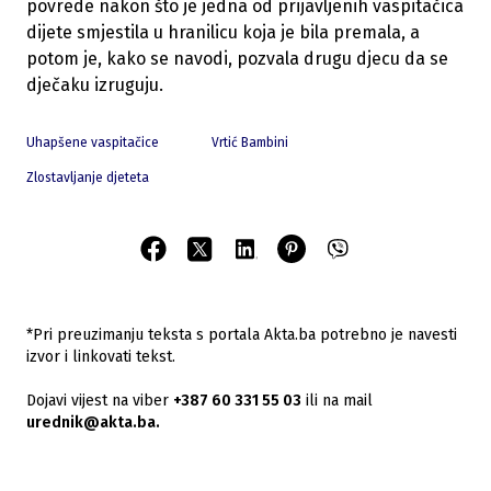
povrede nakon što je jedna od prijavljenih vaspitačica
dijete smjestila u hranilicu koja je bila premala, a
potom je, kako se navodi, pozvala drugu djecu da se
dječaku izruguju.
Uhapšene vaspitačice
Vrtić Bambini
Zlostavljanje djeteta
*Pri preuzimanju teksta s portala Akta.ba potrebno je navesti
izvor i linkovati tekst.
Dojavi vijest na viber
+387 60 331 55 03
ili na mail
urednik@akta.ba.