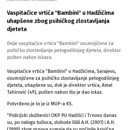
Vaspitačice vrtića "Bambini" u Hadžićima
uhapšene zbog psihičkog zlostavljanja
djeteta
Dvije vaspitačice vrtića "Bambini" osumnjičene za
psihičko zlostavljanje petogodišnjeg djeteta, direktor
pušten nakon iskaza.
Vaspitačice vrtića "Bambini" u Hadžićima, Sarajevu,
osumnjičene za psihičko zlostavljanje petogodišnjeg
djeteta, uhapšene su, dok je direktor vrtića, Amel
Tahirović (49), pušten nakon što je dao iskaz.
Potvrđeno je to je iz MUP-a KS.
"Policijski službenici OKP PU Hadžići i Trnovo danas
su, po nalogu tužioca, slobode lišili A.H. (2001) i A.H.
(1999) zbog osnova sumnje da su počinile krivična