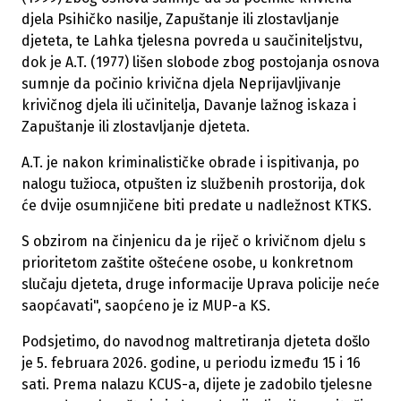
djela Psihičko nasilje, Zapuštanje ili zlostavljanje
djeteta, te Lahka tjelesna povreda u saučiniteljstvu,
dok je A.T. (1977) lišen slobode zbog postojanja osnova
sumnje da počinio krivična djela Neprijavljivanje
krivičnog djela ili učinitelja, Davanje lažnog iskaza i
Zapuštanje ili zlostavljanje djeteta.
A.T. je nakon kriminalističke obrade i ispitivanja, po
nalogu tužioca, otpušten iz službenih prostorija, dok
će dvije osumnjičene biti predate u nadležnost KTKS.
S obzirom na činjenicu da je riječ o krivičnom djelu s
prioritetom zaštite oštećene osobe, u konkretnom
slučaju djeteta, druge informacije Uprava policije neće
saopćavati", saopćeno je iz MUP-a KS.
Podsjetimo, do navodnog maltretiranja djeteta došlo
je 5. februara 2026. godine, u periodu između 15 i 16
sati. Prema nalazu KCUS-a, dijete je zadobilo tjelesne