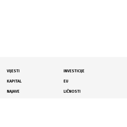
nešto veći od 116.000 KM
VIJESTI
INVESTICIJE
13.07.2026
|
KRITIKOVAO MINISTRA
KAPITAL
EU
Nedeljko Elek smijenjen sa svih funkcija
NAJAVE
LIČNOSTI
KARIJERA
PAUZA
ANALIZE