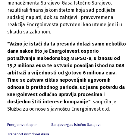
menadžmenta Sarajevo-Gasa Istočno Sarajevo,
rezultirali finansijskom štetom koja sad podliježe
sudskoj naplati, dok su zahtjevi i pravovremena
reakcija Energoinvesta potvrđeni kao utemeljeni i u
skladu sa zakonom.
"Važno je istaći da ta presuda dolazi samo nekoliko
dana nakon što je Energoinvest osporio
potraživanja makedonskog MEPSO-a, u iznosu od
19,2 miliona eura te ostvario povoljan ishod na DAB
arbitraži u vrijednosti od gotovo 6 miliona eura.
Time se zatvara ciklus nepovoljnih ugovornih
odnosa iz prethodnog perioda, uz jasnu potvrdu da
Energoinvest odlučno upravlja procesima i
dosljedno štiti interese kompanije"
, saopćila je
Služba za odnose s javnošću Energoinvest d.d.
Energoinvest spor
Sarajevo-gas Istočno Sarajevo
Transport prirodnog gasa