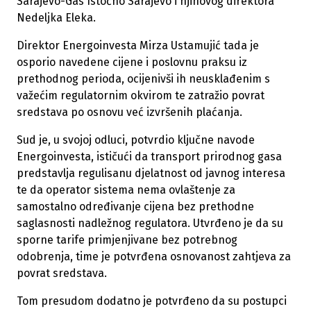
Sarajevo-Gas Istočno Sarajevo i njihovog direktora
Nedeljka Eleka.
Direktor Energoinvesta Mirza Ustamujić tada je
osporio navedene cijene i poslovnu praksu iz
prethodnog perioda, ocijenivši ih neusklađenim s
važećim regulatornim okvirom te zatražio povrat
sredstava po osnovu već izvršenih plaćanja.
Sud je, u svojoj odluci, potvrdio ključne navode
Energoinvesta, ističući da transport prirodnog gasa
predstavlja regulisanu djelatnost od javnog interesa
te da operator sistema nema ovlaštenje za
samostalno određivanje cijena bez prethodne
saglasnosti nadležnog regulatora. Utvrđeno je da su
sporne tarife primjenjivane bez potrebnog
odobrenja, time je potvrđena osnovanost zahtjeva za
povrat sredstava.
Tom presudom dodatno je potvrđeno da su postupci