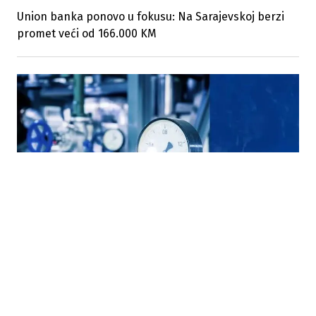
Union banka ponovo u fokusu: Na Sarajevskoj berzi
promet veći od 166.000 KM
28.07.2026
|
OD 1. JULA
Gas u FBiH skuplji za 14,42 posto: Vlada odobrila novu
veleprodajnu cijenu