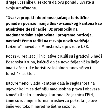
druge učesnike u sektoru da ovu ponudu uvrste u
svoje aranžmane.
"Ovakvi projekti doprinose jačanju turističke
ponude i pozicioniranju Unsko-sanskog kantona kao
atraktivne destinacije. Uz promociju na
međunarodnim sajmovima i programe poticaja,
nastavit ćemo raditi na razvoju novih sadržaja u
turizmu"
, navode iz Ministarstva privrede USK.
Podršku realizaciji inicijative pružili su i gradovi Bihać i
Bosanska Krupa, ističući da će nova željeznička linija
imati višestruke koristi za lokalno stanovništvo i
turistički sektor.
Istovremeno, Vlada kantona dala je saglasnost na
ugovor kojim se definišu međusobna prava i obaveze
između Unsko-sanskog kantona i Željeznica FBiH,
čime su ispunjeni formalni uslovi za pokretanje ove
linije već tokom naredne ljetne sezone.