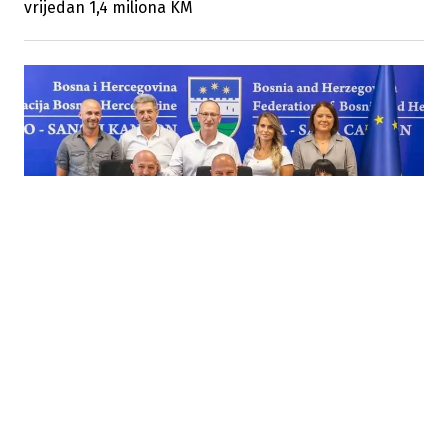
vrijedan 1,4 miliona KM
04.08.2026
|
PLATE U JAVNOM SEKTORU
Vlada USK povećala osnovicu za plate budžetskih
korisnika na 450 KM