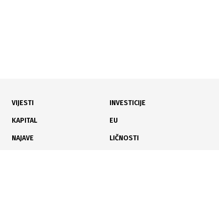
VIJESTI
INVESTICIJE
07.07.2026
|
PRIJETE ŠTRAJKOM
KAPITAL
EU
E-registar izazvao buru: Prosvjetari u USK-u traže
NAJAVE
LIČNOSTI
veće plate i prijete štrajkom
KARIJERA
PAUZA
ANALIZE