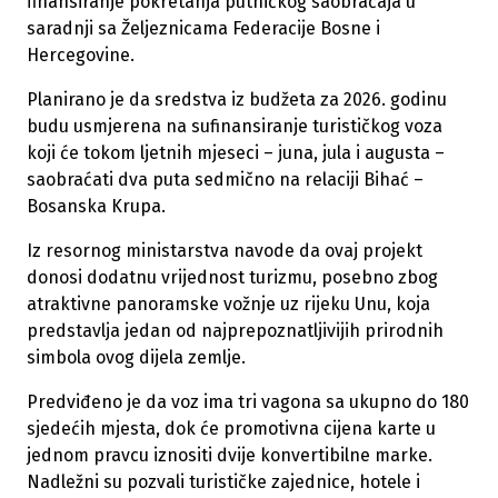
finansiranje pokretanja putničkog saobraćaja u
saradnji sa Željeznicama Federacije Bosne i
Hercegovine.
Planirano je da sredstva iz budžeta za 2026. godinu
budu usmjerena na sufinansiranje turističkog voza
koji će tokom ljetnih mjeseci – juna, jula i augusta –
saobraćati dva puta sedmično na relaciji Bihać –
Bosanska Krupa.
Iz resornog ministarstva navode da ovaj projekt
donosi dodatnu vrijednost turizmu, posebno zbog
atraktivne panoramske vožnje uz rijeku Unu, koja
predstavlja jedan od najprepoznatljivijih prirodnih
simbola ovog dijela zemlje.
Predviđeno je da voz ima tri vagona sa ukupno do 180
sjedećih mjesta, dok će promotivna cijena karte u
jednom pravcu iznositi dvije konvertibilne marke.
Nadležni su pozvali turističke zajednice, hotele i