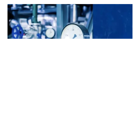
28.07.2026
|
OD 1. JULA
Gas u FBiH skuplji za 14,42 posto: Vlada odobrila novu
veleprodajnu cijenu