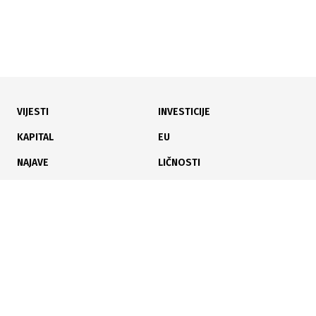
VIJESTI
INVESTICIJE
13.07.2026
|
KRITIKOVAO MINISTRA
KAPITAL
EU
Nedeljko Elek smijenjen sa svih funkcija
NAJAVE
LIČNOSTI
KARIJERA
PAUZA
ANALIZE