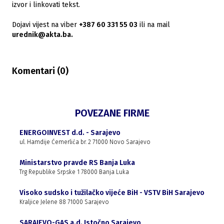
izvor i linkovati tekst.
Dojavi vijest na viber
+387 60 331 55 03
ili na mail
urednik@akta.ba.
Komentari (
0
)
POVEZANE FIRME
ENERGOINVEST d.d. - Sarajevo
ul. Hamdije Ćemerlića br. 2 71000 Novo Sarajevo
Ministarstvo pravde RS Banja Luka
Trg Republike Srpske 1 78000 Banja Luka
Visoko sudsko i tužilačko vijeće BiH - VSTV BiH Sarajevo
Kraljice Jelene 88 71000 Sarajevo
SARAJEVO-GAS a.d. Istočno Sarajevo