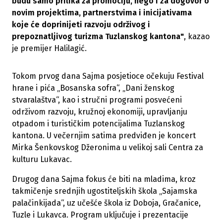
budu samo prilika za promociju, nego i za dogovor o
novim projektima, partnerstvima i inicijativama
koje će doprinijeti razvoju održivog i
prepoznatljivog turizma Tuzlanskog kantona"
, kazao
je premijer Halilagić.
Tokom prvog dana Sajma posjetioce očekuju Festival
hrane i pića „Bosanska sofra“, „Dani ženskog
stvaralaštva“, kao i stručni programi posvećeni
održivom razvoju, kružnoj ekonomiji, upravljanju
otpadom i turističkim potencijalima Tuzlanskog
kantona. U večernjim satima predviđen je koncert
Mirka Šenkovskog Džeronima u velikoj sali Centra za
kulturu Lukavac.
Drugog dana Sajma fokus će biti na mladima, kroz
takmičenje srednjih ugostiteljskih škola „Sajamska
palačinkijada“, uz učešće škola iz Doboja, Gračanice,
Tuzle i Lukavca. Program uključuje i prezentacije