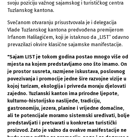
svoju poziciju važnog sajamskog i turističkog centra
Tuzlanskog kantona.
Svečanom otvaranju prisustvovala je i delegacija
Vlade Tuzlanskog kantona predvođena premijerom
Irfanom Halilagićem, koji je istaknuo da „LIST“ odavno
prevazilazi okvire klasične sajamske manifestacije.
"Sajam LIST je tokom godina postao mnogo više od
mjesta na kojem predstavljamo ono što imamo. On
je prostor susreta, razmjene iskustava, poslovnog
povezivanja i promocije jedne šire razvojne vizije u
kojoj turizam, ekologija i privreda moraju djelovati
zajedno. Tuzlanski kanton ima prirodne ljepote,
kulturno-historijsko naslijeđe, tradiciju,
gastronomiju, jezera, planine i vrijedne domaćine,
ali te potencijale moramo sistemski uređivati, bolje
predstavljati i pretvarati u konkretan turistički
proizvod. Zato je važno da ovakve manifestacije ne