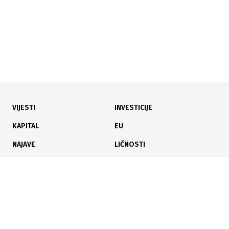
VIJESTI
INVESTICIJE
06.07.2026
|
NOVA ULAGANJA U KOMUNALNI SEKTOR
KAPITAL
EU
Vlada TK dodijelila 650.000 KM za nabavku opreme u
NAJAVE
LIČNOSTI
14 komunalnih preduzeća
KARIJERA
PAUZA
ANALIZE