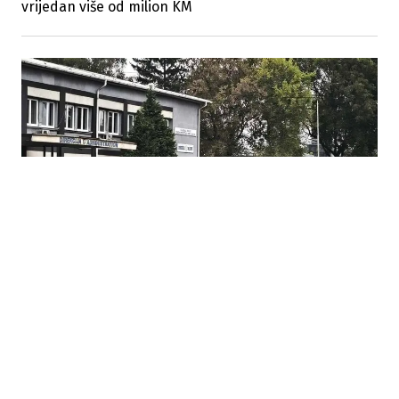
vrijedan više od milion KM
23.07.2026
|
REZULTATI U ZBRINJAVANJU
Skoro 200 bivših radnika Koksare Lukavac pronašlo
novi posao