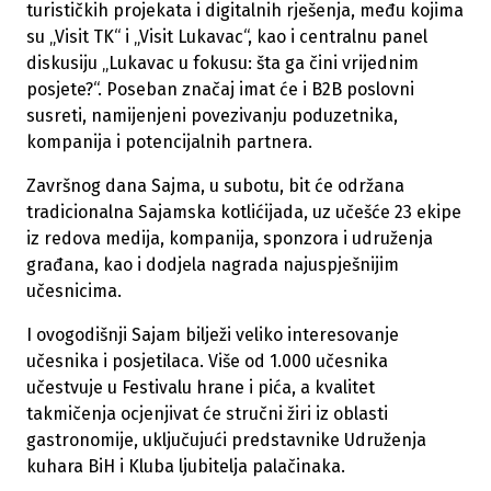
turističkih projekata i digitalnih rješenja, među kojima
su „Visit TK“ i „Visit Lukavac“, kao i centralnu panel
diskusiju „Lukavac u fokusu: šta ga čini vrijednim
posjete?“. Poseban značaj imat će i B2B poslovni
susreti, namijenjeni povezivanju poduzetnika,
kompanija i potencijalnih partnera.
Završnog dana Sajma, u subotu, bit će održana
tradicionalna Sajamska kotlićijada, uz učešće 23 ekipe
iz redova medija, kompanija, sponzora i udruženja
građana, kao i dodjela nagrada najuspješnijim
učesnicima.
I ovogodišnji Sajam bilježi veliko interesovanje
učesnika i posjetilaca. Više od 1.000 učesnika
učestvuje u Festivalu hrane i pića, a kvalitet
takmičenja ocjenjivat će stručni žiri iz oblasti
gastronomije, uključujući predstavnike Udruženja
kuhara BiH i Kluba ljubitelja palačinaka.