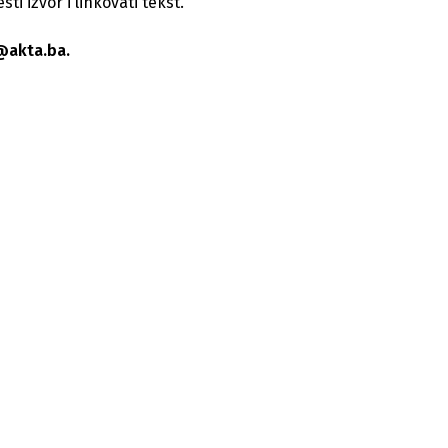
i izvor i linkovati tekst.
@akta.ba.