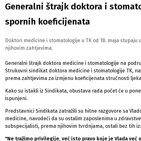
Generalni štrajk doktora i stomat
spornih koeficijenata
Doktori medicine i stomatologije u TK od 18. maja stupaj
njihovim zahtjevima.
Generalni štrajk doktora medicine i stomatologije na podr
Strukovni sindikat doktora medicine i stomatologije TK, 
prema zahtjevima za izmjenu koeficijenata stručnosti ljeka
Kako su istakli iz Sindikata, obustava rada počet će u poned
ispunjeni.
Predstavnici Sindikata zatražili su hitne razgovore sa Vla
medicine, navodeći da su ostalim zaposlenima u zdravstvenom
subspecijalisti, prema njihovim tvrdnjama, ostali bez tih i
"Ne tražimo privilegije, već isto pravo koje je Vlada već