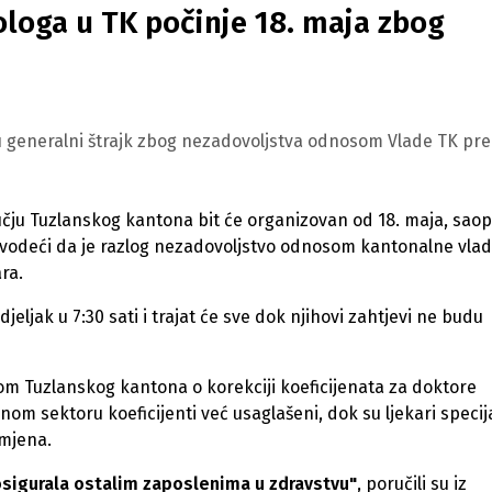
ologa u TK počinje 18. maja zbog
u u generalni štrajk zbog nezadovoljstva odnosom Vlade TK pr
učju Tuzlanskog kantona bit će organizovan od 18. maja, saop
navodeći da je razlog nezadovoljstvo odnosom kantonalne vla
ra.
jeljak u 7:30 sati i trajat će sve dok njihovi zahtjevi ne budu
dom Tuzlanskog kantona o korekciji koeficijenata za doktore
 sektoru koeficijenti već usaglašeni, dok su ljekari specijal
zmjena.
 osigurala ostalim zaposlenima u zdravstvu"
, poručili su iz