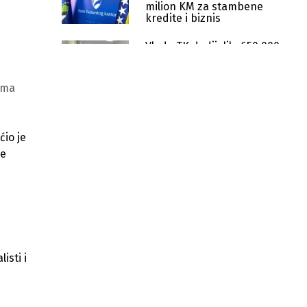
milion KM za stambene
kredite i biznis
Vlada TK dodijelila 650.000
KM za nabavku opreme u 14
komunalnih preduzeća
ema
Započeti novi radovi na M18 Tuzla–
Bijeljina kod Banj Brda nakon
odrona
ćio je
Od 2023. godine u TK uloženo više
de
od 1,68 milijardi KM
Vlada TK ulaže milione u putnu
infrastrukturu i predškolsko
obrazovanje
Autoškole u TK izlaze na ulice zbog
novog softvera: Digitalizacija ili
isti i
kršenje zakona?
Vlada TK ulaže 3,05 miliona KM u
medicinsku opremu i obnovu