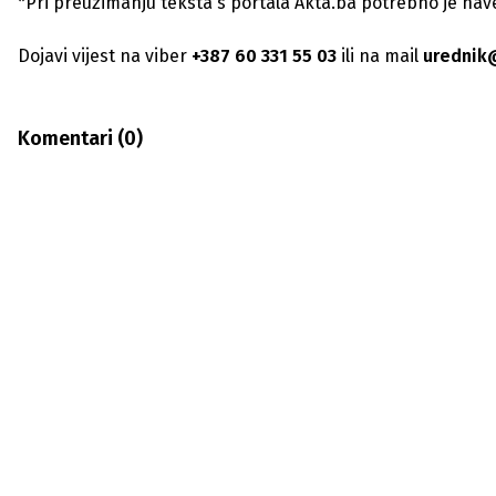
*Pri preuzimanju teksta s portala Akta.ba potrebno je navest
Dojavi vijest na viber
+387 60 331 55 03
ili na mail
urednik
Komentari (
0
)