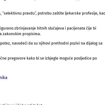
 “selektivnu pravdu”, potrebu zaštite ljekarske profesije, kao
sigurano zbrinjavanje hitnih slučajeva i pacijenata čije bi
sa zakonskim propisima.
i potez, navodeći da su njihovi prethodni pozivi na dijalog sa
očne pregovore kako bi se izbjegle moguće posljedice po
nika