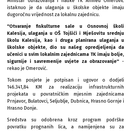
Ministar obrazovanja i nauke TK Ahmed Omerović
istaknuo je da ulaganja u školske objekte imaju
dugoročnu vrijednost za lokalnu zajednicu.
''Otvaranje fiskulturne sale u Osnovnoj školi
Kalesija, ulaganja u OŠ Tojšići i Mješovitu srednju
školu Kalesija, kao i druga planirana ulaganja u
školske objekte, dio su našeg opredjeljenja da
učenici u svim lokalnim zajednicama TK imaju bolje,
sigurnije i savremenije uvjete za obrazovanje''
-
rekao je Omerović.
Tokom posjete je potpisan i ugovor o dodjeli
146.341,84 KM za realizaciju infrastrukturnih
projekata u povratničkim mjesnim zajednicama
Prnjavor, Bulatovci, Seljublje, Dubnica, Hrasno Gornje i
Hrasno Donje.
Sredstva su odobrena kroz program podrške
povratku prognanih lica, a namijenjena su za