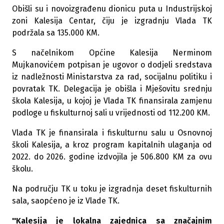
Obišli su i novoizgrađenu dionicu puta u Industrijskoj
zoni Kalesija Centar, čiju je izgradnju Vlada TK
podržala sa 135.000 KM.
S načelnikom Općine Kalesija Nerminom
Mujkanovićem potpisan je ugovor o dodjeli sredstava
iz nadležnosti Ministarstva za rad, socijalnu politiku i
povratak TK. Delegacija je obišla i Mješovitu srednju
škola Kalesija, u kojoj je Vlada TK finansirala zamjenu
podloge u fiskulturnoj sali u vrijednosti od 112.200 KM.
Vlada TK je finansirala i fiskulturnu salu u Osnovnoj
školi Kalesija, a kroz program kapitalnih ulaganja od
2022. do 2026. godine izdvojila je 506.800 KM za ovu
školu.
Na području TK u toku je izgradnja deset fiskulturnih
sala, saopćeno je iz Vlade TK.
''Kalesija je lokalna zajednica sa značajnim