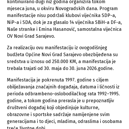
kontinuirano dugi niz godina organizira tokom
mjeseca juna, u okviru Novogradskih dana. Program
manifestacije nisu podržali klubovi vijećnika SDP-a,
NiP-a i SDA, dok je za glasalo 14 vijećnika SBiH-a DF-a,
Naše stranke i Emina Hasanović, samostalna vijećnica
OV Novi Grad Sarajevo.
Za realizaciju ovu manifestaciju iz ovogodišnjeg
budžeta Općine Novi Grad Sarajevo obezbijeđena su
sredstva u iznosu od 250.000 KM, a manifestacija je
trebala trajati od 30. maja do 30. juna 2026.godine.
Manifestacija je pokrenuta 1997. godine s ciljem
obilježavanja značajnih događaja, datuma i ličnosti iz
perioda odbrambeno-oslobodilačkog rata 1992–1995.
godine, a tokom godina prerasla je u prepoznatljiv
društveni događaj koji objedinjuje kulturne,
obrazovne i sportske sadržaje namijenjene svim
generacijama i to djeci, mladima, odraslima i osobama
treće životne dobi.