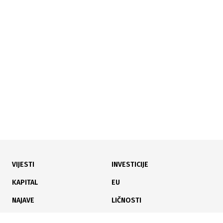
28.07.2026
|
REKORDNA ULAGANJA
KUCZ KS izdvojio 3,1 miliona KM za opremanje osam
općina
VIJESTI
INVESTICIJE
27.07.2026
|
NAKON KRITIKA JAVNOSTI
KAPITAL
EU
Regulacioni plan 'Kvadrant C - Marijin Dvor' opet
NAJAVE
LIČNOSTI
povučen sa dnevnog reda Gradskog vijeća
KARIJERA
PAUZA