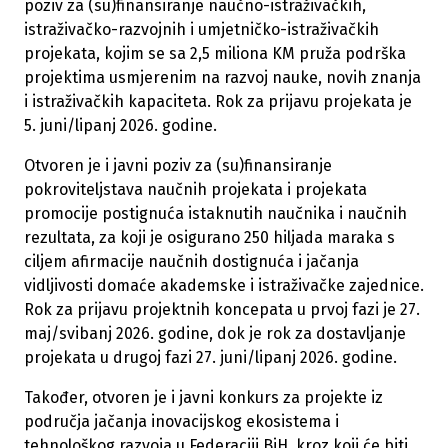
poziv za (su)finansiranje naučno-istraživačkih,
istraživačko-razvojnih i umjetničko-istraživačkih
projekata, kojim se sa 2,5 miliona KM pruža podrška
projektima usmjerenim na razvoj nauke, novih znanja
i istraživačkih kapaciteta. Rok za prijavu projekata je
5. juni/lipanj 2026. godine.
Otvoren je i javni poziv za (su)finansiranje
pokroviteljstava naučnih projekata i projekata
promocije postignuća istaknutih naučnika i naučnih
rezultata, za koji je osigurano 250 hiljada maraka s
ciljem afirmacije naučnih dostignuća i jačanja
vidljivosti domaće akademske i istraživačke zajednice.
Rok za prijavu projektnih koncepata u prvoj fazi je 27.
maj/svibanj 2026. godine, dok je rok za dostavljanje
projekata u drugoj fazi 27. juni/lipanj 2026. godine.
Također, otvoren je i javni konkurs za projekte iz
područja jačanja inovacijskog ekosistema i
tehnološkog razvoja u Federaciji BiH, kroz koji će biti