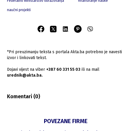
Federalno ministarstvo obrazovanja
finansiranje nauke
naučni projekti
*Pri preuzimanju teksta s portala Akta.ba potrebno je navesti
izvor i linkovati tekst.
Dojavi vijest na viber
+387 60 331 55 03
ili na mail
urednik@akta.ba.
Komentari (
0
)
POVEZANE FIRME