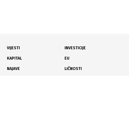
VIJESTI
INVESTICIJE
18.03.2026
|
DEVET PROGRAMA PODRŠKE OBRAZOVANJU I NAUCI
KAPITAL
EU
Vlada FBiH odobrila 12 miliona KM za obrazovanje i
NAJAVE
LIČNOSTI
nauku u 2026.
KARIJERA
PAUZA
ANALIZE