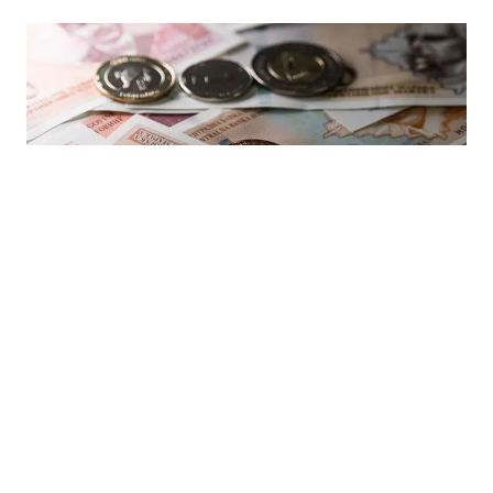
16.06.2026
|
NOVAC ZA DRUŠTVENO KORISNE PROGRAME
Skoro 630.000 KM od igara na sreću ide za zaštitu
djece i prevenciju ovisnosti