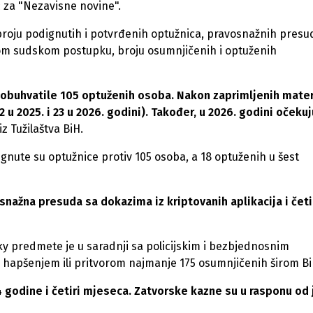
ć za "Nezavisne novine".
broju podignutih i potvrđenih optužnica, pravosnažnih presu
om sudskom postupku, broju osumnjičenih i optuženih
obuhvatile 105 optuženih osoba. Nakon zaprimljenih materi
2 u 2025. i 23 u 2026. godini). Također, u 2026. godini očeku
 iz Tužilaštva BiH.
nute su optužnice protiv 105 osoba, a 18 optuženih u šest
žna presuda sa dokazima iz kriptovanih aplikacija i četi
Sky predmete je u saradnji sa policijskim i bezbjednosnim
le hapšenjem ili pritvorom najmanje 175 osumnjičenih širom Bi
4 godine i četiri mjeseca. Zatvorske kazne su u rasponu od