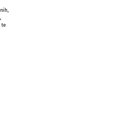
nih,
,
 te