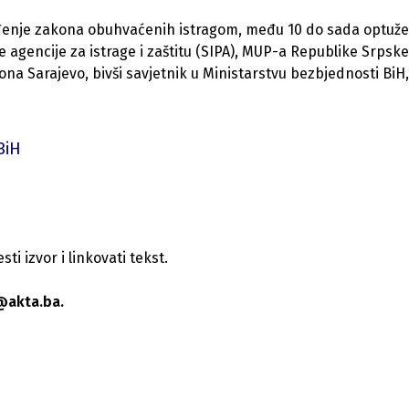
ođenje zakona obuhvaćenih istragom, među 10 do sada optuže
ne agencije za istrage i zaštitu (SIPA), MUP-a Republike Srpske
Sarajevo, bivši savjetnik u Ministarstvu bezbjednosti BiH,
BiH
i izvor i linkovati tekst.
@akta.ba.