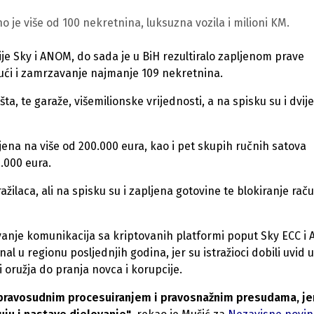
 je više od 100 nekretnina, luksuzna vozila i milioni KM.
ije Sky i ANOM, do sada je u BiH rezultiralo zapljenom prave
čujući i zamrzavanje najmanje 109 nekretnina.
šta, te garaže, višemilionske vrijednosti, a na spisku su i dvije
jena na više od 200.000 eura, kao i pet skupih ručnih satova
5.000 eura.
žilaca, ali na spisku su i zapljena gotovine te blokiranje rač
ivanje komunikacija sa kriptovanih platformi poput Sky ECC 
l u regionu posljednjih godina, jer su istražioci dobili uvid u
oružja do pranja novca i korupcije.
 pravosudnim procesuiranjem i pravosnažnim presudama, je