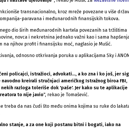
ju i nastave djelovanje"
, rekao je Mušić za
Nezavisne novin
nkcioniše transnacionalno, kroz mreže povezane u više držav
 kompanija-paravana i međunarodnih finansijskih tokova.
nego dio širih međunarodnih kartela povezanih sa tržištima
ovine, novca i nekretnina jednako važni kao i sama hapšenja
a njihov profit i finansijsku moć, naglasio je Mušić.
ivanja, odnosno otkrivanja poruka u aplikacijama Sky i ANO
 policajci, istražioci, advokati..., a ko zna i ko još, jer si
je navodno kreirali stručnjaci američkog Istražnog biroa FBI,
 nekih razloga toleriše dok 'paše'. Jer kako su te aplikacije
eatora to nije javio
", rekao je Tomašević.
 ne treba da nas čudi što među onima kojima su ruke do lakat
.
o stanje, a za one koji postanu bitni i bogati, iako na