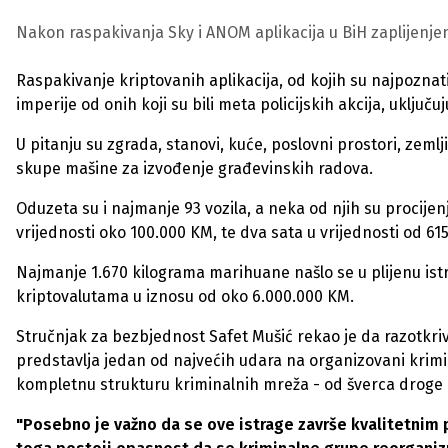
Nakon raspakivanja Sky i ANOM aplikacija u BiH zaplijenjeno
Raspakivanje kriptovanih aplikacija, od kojih su najpoznat
imperije od onih koji su bili meta policijskih akcija, uklju
U pitanju su zgrada, stanovi, kuće, poslovni prostori, zemlji
skupe mašine za izvođenje građevinskih radova.
Oduzeta su i najmanje 93 vozila, a neka od njih su procijen
vrijednosti oko 100.000 KM, te dva sata u vrijednosti od 61
Najmanje 1.670 kilograma marihuane našlo se u plijenu istra
kriptovalutama u iznosu od oko 6.000.000 KM.
Stručnjak za bezbjednost Safet Mušić rekao je da razotkr
predstavlja jedan od najvećih udara na organizovani krimina
kompletnu strukturu kriminalnih mreža - od šverca droge i 
"Posebno je važno da se ove istrage završe kvalitetnim