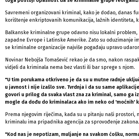
toga postoji opasnost da se kriminalne grupe reorganizu
Savremeni organizovani kriminal, kako je dodao, danas fu
korištenje enkriptovanih komunikacija, lažnih identiteta,
Balkanske kriminalne grupe odavno nisu lokalni problem, 
zapadne Evrope i Latinske Amerike. Zato su oduzimanje im
se kriminalne organizacije najviše pogađaju upravo udarom n
Novinar Nebojša Tomašević rekao je da smo, nakon raspak
vidjeli da kriminala nema bez vlasti ili bar sprege s njom.
"U tim porukama otkriveno je da su u mutne radnje uključeni
u javnost i nije izašlo sve. Tvrdnja i da su same aplikaci
govori u prilog da svaka vlast zna za kriminal, samo ga iz
mogle da dođu do kriminalaca ako im neko od 'moćnih' kr
Prema njegovim riječima, kada su u pitanju naši prostori,
kriminalu ima pripadnika agencija za sprovođenje zakona
"Kod nas je nepotizam, muljanje na svakom ćošku, normaln