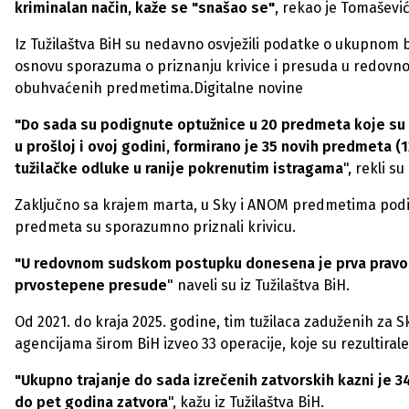
kriminalan način, kaže se "snašao se"
, rekao je Tomaševi
Iz Tužilaštva BiH su nedavno osvježili podatke o ukupnom 
osnovu sporazuma o priznanju krivice i presuda u redovn
obuhvaćenih predmetima.Digitalne novine
"Do sada su podignute optužnice u 20 predmeta koje su 
u prošloj i ovoj godini, formirano je 35 novih predmeta (1
tužilačke odluke u ranije pokrenutim istragama
", rekli su
Zaključno sa krajem marta, u Sky i ANOM predmetima podig
predmeta su sporazumno priznali krivicu.
"U redovnom sudskom postupku donesena je prva pravosna
prvostepene presude
" naveli su iz Tužilaštva BiH.
Od 2021. do kraja 2025. godine, tim tužilaca zaduženih za 
agencijama širom BiH izveo 33 operacije, koje su rezultira
"Ukupno trajanje do sada izrečenih zatvorskih kazni je 3
do pet godina zatvora
", kažu iz Tužilaštva BiH.