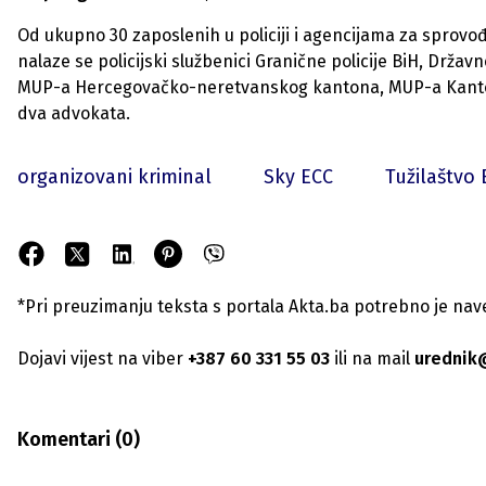
Od ukupno 30 zaposlenih u policiji i agencijama za sprov
nalaze se policijski službenici Granične policije BiH, Držav
MUP-a Hercegovačko-neretvanskog kantona, MUP-a Kantona 
dva advokata.
organizovani kriminal
Sky ECC
Tužilaštvo 
*Pri preuzimanju teksta s portala Akta.ba potrebno je navest
Dojavi vijest na viber
+387 60 331 55 03
ili na mail
urednik
Komentari (
0
)