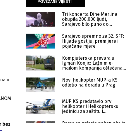
POVEZANE VIJESTI
Tri koncerta Dine Merlina
okupila 200.000 ljudi,
Sarajevo bilo puno do
posljednjeg kreveta
Sarajevo spremno za 32. SFF:
Hiljade gostiju, premijere i
pojačane mjere
Kompjuterska prevara u
Igman Konjic: Lažnim e-
mailom kompanija oštećena
za 780.000 eura
una u
Novi helikopter MUP-a KS
odletio na doradu u Prag
i ANOM
MUP KS predstavio prvi
helikopter i Helikoptersku
jedinicu za zaštitu i
spašavanje
Borac se oglasio nakon akcije
r bez
SIPA-e: Podrška Misimoviću i