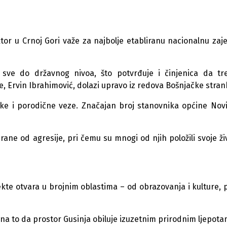
ktor u Crnoj Gori važe za najbolje etabliranu nacionalnu zaj
 sve do državnog nivoa, što potvrđuje i činjenica da tr
, Ervin Ibrahimović, dolazi upravo iz redova Bošnjačke stran
jske i porodične veze. Značajan broj stanovnika općine Nov
ne od agresije, pri čemu su mnogi od njih položili svoje ži
ekte otvara u brojnim oblastima – od obrazovanja i kulture, 
na to da prostor Gusinja obiluje izuzetnim prirodnim ljepota