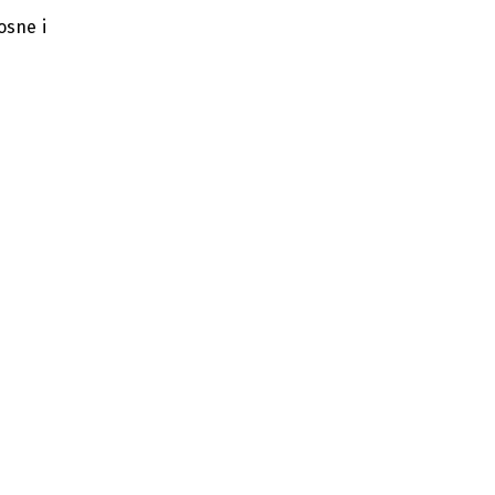
prometu na fiskalnim računima
osne i