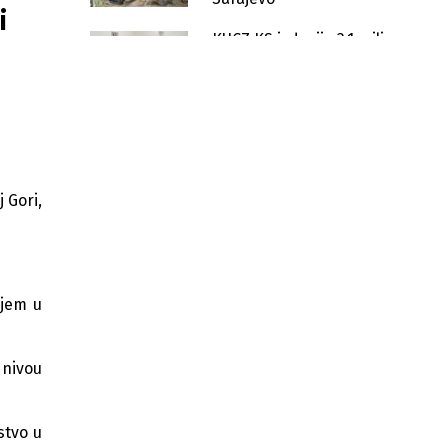
i
KUCZ KS izdvojio 3,1 miliona
KM za opremanje osam
općina
Veliki interes privrednika za
Tešanjski sajam privrede, SAD
zemlja partner
Novi Grad Sarajevo izdvaja 160.000
 Gori,
KM za projekte u 18 osnovnih i
srednjih škola
Spor oko brze ceste: Kakvo
Sarajevo planira KS do 2036.?
njem u
Novi Grad Sarajevo gradi prvi skejt
park u Kantonu vrijednosti 700.000
KM
 nivou
Nakon dvije godine nastavlja se
uređenje šetališta Otoka – Hrasno u
Sarajevu
stvo u