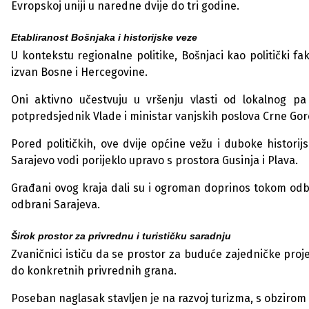
Evropskoj uniji u naredne dvije do tri godine.
Etabliranost Bošnjaka i historijske veze
U kontekstu regionalne politike, Bošnjaci kao politički fa
izvan Bosne i Hercegovine.
Oni aktivno učestvuju u vršenju vlasti od lokalnog pa
potpredsjednik Vlade i ministar vanjskih poslova Crne Gore
Pored političkih, ove dvije općine vežu i duboke histori
Sarajevo vodi porijeklo upravo s prostora Gusinja i Plava.
Građani ovog kraja dali su i ogroman doprinos tokom odbra
odbrani Sarajeva.
Širok prostor za privrednu i turističku saradnju
Zvaničnici ističu da se prostor za buduće zajedničke proj
do konkretnih privrednih grana.
Poseban naglasak stavljen je na razvoj turizma, s obzirom 