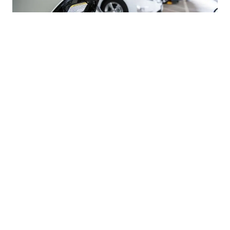
03.08.2026
|
TRŽIŠTE AUTOMOBILA U BIH
Uvoz električnih i hibridnih vozila u BiH snažno
porastao uprkos padu ukupnog uvoza