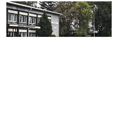
23.07.2026
|
REZULTATI U ZBRINJAVANJU
Skoro 200 bivših radnika Koksare Lukavac pronašlo
novi posao