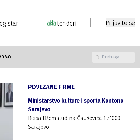
Prijavite se
registar
tenderi
ROMO
POVEZANE FIRME
Ministarstvo kulture i sporta Kantona
Sarajevo
Reisa Džemaludina Čauševića 1 71000
Sarajevo