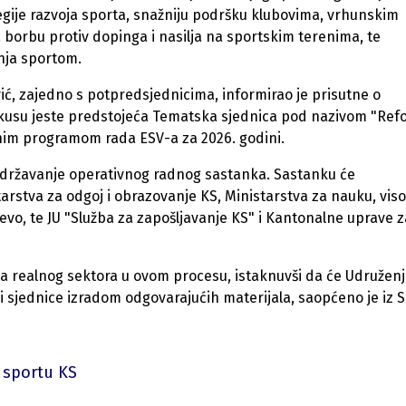
ategije razvoja sporta, snažniju podršku klubovima, vrhunskim
borbu protiv dopinga i nasilja na sportskim terenima, te
anja sportom.
ić, zajedno s potpredsjednicima, informirao je prisutne o
u fokusu jeste predstojeća Tematska sjednica pod nazivom "Re
rnim programom rada ESV-a za 2026. godini.
održavanje operativnog radnog sastanka. Sastanku će
tarstva za odgoj i obrazovanje KS, Ministarstva za nauku, vis
vo, te JU "Služba za zapošljavanje KS" i Kantonalne uprave z
ća realnog sektora u ovom procesu, istaknuvši da će Udružen
 sjednice izradom odgovarajućih materijala, saopćeno je iz 
 sportu KS