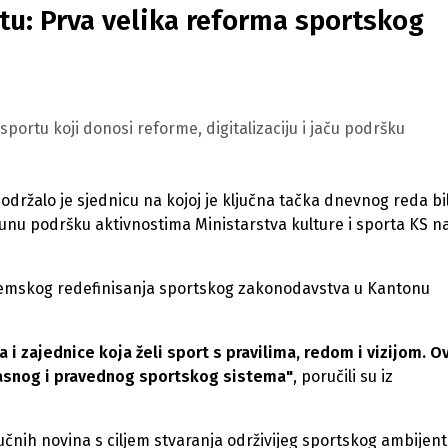
tu: Prva velika reforma sportskog
rtu koji donosi reforme, digitalizaciju i jaču podršku
držalo je sjednicu na kojoj je ključna tačka dnevnog reda bi
unu podršku aktivnostima Ministarstva kulture i sporta KS n
stemskog redefinisanja sportskog zakonodavstva u Kantonu
i zajednice koja želi sport s pravilima, redom i vizijom. O
ikasnog i pravednog sportskog sistema"
, poručili su iz
jučnih novina s ciljem stvaranja održivijeg sportskog ambijent