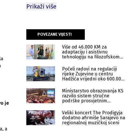
Prikaži više
POVEZANE VIJESTI
Više od 46.000 KM za
adaptaciju i asistivnu
tehnologiju na Filozofskom
la
fakultetu
a
Počeli radovi na regulaciji
rijeke Zujevine u centru
Hadžića vrijedni oko 600.000
KM
Ministarstvo obrazovanja KS
razvilo sistem stručne
podrške prosvjetnim
vo je
radnicima
Veliki koncert The Prodigyja
dodatno afirmiše Sarajevo na
regionalnoj muzičkoj sceni
a, a