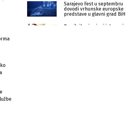
Sarajevo Fest u septembru
dovodi vrhunske europske
predstave u glavni grad BiH
Pravilnik o izmjeni i dopuni
Pravilnika o nostrifikaciji
inostranih isprava
forma
Tri koncerta Dine Merlina okupila
200.000 ljudi, Sarajevo bilo puno do
posljednjeg kreveta
oko
Objavljena preliminarna lista za
a
poticaje novoosnovanim firmama u
KS vrijedna 400.000 KM
je
Objavljena preliminarna lista za
Službe
tehnološku modernizaciju privrede
u KS
Žensko poduzetništvo u KS:
Objavljena lista 113 predloženih
korisnika