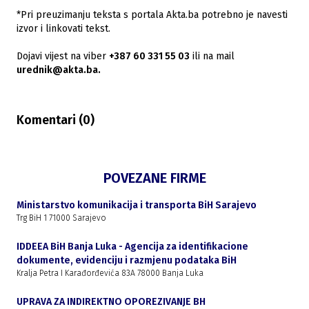
*Pri preuzimanju teksta s portala Akta.ba potrebno je navesti
izvor i linkovati tekst.
Dojavi vijest na viber
+387 60 331 55 03
ili na mail
urednik@akta.ba.
Komentari (
0
)
POVEZANE FIRME
Ministarstvo komunikacija i transporta BiH Sarajevo
Trg BiH 1 71000 Sarajevo
IDDEEA BiH Banja Luka - Agencija za identifikacione
dokumente, evidenciju i razmjenu podataka BiH
Kralja Petra I Karađorđevića 83A 78000 Banja Luka
UPRAVA ZA INDIREKTNO OPOREZIVANJE BH