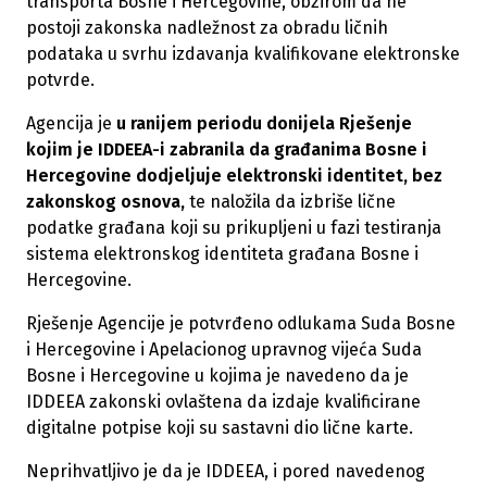
transporta Bosne i Hercegovine, obzirom da ne
postoji zakonska nadležnost za obradu ličnih
podataka u svrhu izdavanja kvalifikovane elektronske
potvrde.
Agencija je
u ranijem periodu donijela Rješenje
kojim je IDDEEA-i zabranila da građanima Bosne i
Hercegovine dodjeljuje elektronski identitet, bez
zakonskog osnova,
te naložila da izbriše lične
podatke građana koji su prikupljeni u fazi testiranja
sistema elektronskog identiteta građana Bosne i
Hercegovine.
Rješenje Agencije je potvrđeno odlukama Suda Bosne
i Hercegovine i Apelacionog upravnog vijeća Suda
Bosne i Hercegovine u kojima je navedeno da je
IDDEEA zakonski ovlaštena da izdaje kvalificirane
digitalne potpise koji su sastavni dio lične karte.
Neprihvatljivo je da je IDDEEA, i pored navedenog