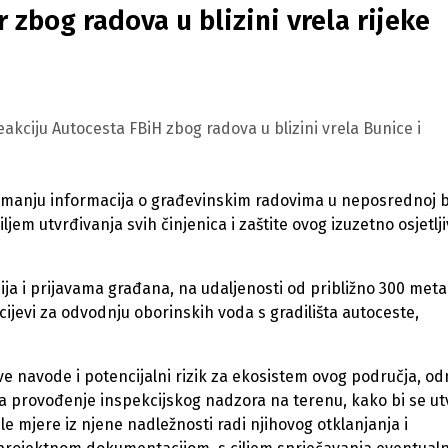
 zbog radova u blizini vrela rijeke
eakciju Autocesta FBiH zbog radova u blizini vrela Bunice i
imanju informacija o građevinskim radovima u neposrednoj bl
ljem utvrđivanja svih činjenica i zaštite ovog izuzetno osjetlj
ja i prijavama građana, na udaljenosti od približno 300 meta
 cijevi za odvodnju oborinskih voda s gradilišta autoceste,
ove navode i potencijalni rizik za ekosistem ovog područja, o
za provođenje inspekcijskog nadzora na terenu, kako bi se ut
le mjere iz njene nadležnosti radi njihovog otklanjanja i