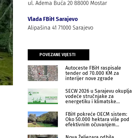
ul. Adema Buća 20 88000 Mostar
Vlada FBiH Sarajevo
Alipašina 41 71000 Sarajevo
POVEZANE VIJESTI
Autoceste FBiH raspisale
tender od 70.000 KM za
interijer nove zgrade
SECW 2026 u Sarajevu okuplja
vodeće stručnjake za
energetiku i klimatske
politike
FBiH pokreće OECM sistem:
Oko 50.000 hektara više pod
efektivnim očuvanjem
prirode
Nova Željezara odbila