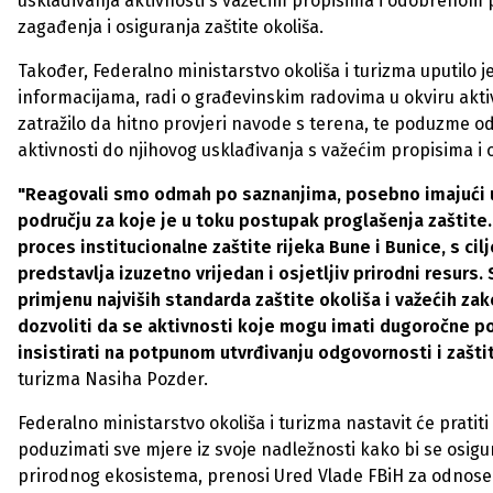
usklađivanja aktivnosti s važećim propisima i odobrenom
zagađenja i osiguranja zaštite okoliša.
Također, Federalno ministarstvo okoliša i turizma uputilo 
informacijama, radi o građevinskim radovima u okviru aktiv
zatražilo da hitno provjeri navode s terena, te poduzme 
aktivnosti do njihovog usklađivanja s važećim propisima
"Reagovali smo odmah po saznanjima, posebno imajući u 
području za koje je u toku postupak proglašenja zaštite. 
proces institucionalne zaštite rijeka Bune i Bunice, s cil
predstavlja izuzetno vrijedan i osjetljiv prirodni resurs.
primjenu najviših standarda zaštite okoliša i važećih za
dozvoliti da se aktivnosti koje mogu imati dugoročne pos
insistirati na potpunom utvrđivanju odgovornosti i zašti
turizma Nasiha Pozder.
Federalno ministarstvo okoliša i turizma nastavit će pratiti 
poduzimati sve mjere iz svoje nadležnosti kako bi se osigu
prirodnog ekosistema, prenosi Ured Vlade FBiH za odnose 