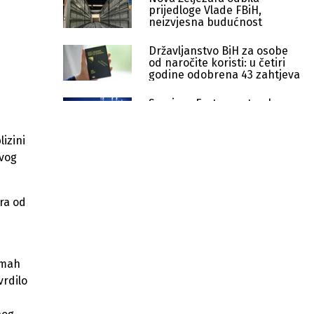
prijedloge Vlade FBiH,
neizvjesna budućnost
Državljanstvo BiH za osobe
od naročite koristi: u četiri
godine odobrena 43 zahtjeva
Sarajevo Fest u septembru
dovodi vrhunske europske
predstave u glavni grad BiH
izini
Nakon 20 godina čekanja: Kreće
ivog
projektovanje brzih cesta u TK
Pušten u funkciju put Zalin – Veliki
ra od
Dubovik, projekat vrijedan 1,4
miliona KM
Rudari Kaknja ne prekidaju
neposluh bez zdravstvenog
dmah
osiguranja
vrdilo
Utvrđen uzrok pomora ribe:
Institucije nastavljaju aktivnosti