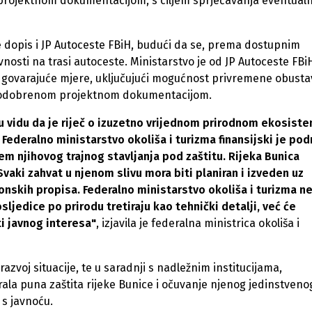
 projektnom dokumentacijom, s ciljem sprječavanja eventual
je dopis i JP Autoceste FBiH, budući da se, prema dostupnim
nosti na trasi autoceste. Ministarstvo je od JP Autoceste FBi
odgovarajuće mjere, uključujući mogućnost privremene obusta
 i odobrenom projektnom dokumentacijom.
vidu da je riječ o izuzetno vrijednom prirodnom ekosiste
Federalno ministarstvo okoliša i turizma finansijski je pod
jem njihovog trajnog stavljanja pod zaštitu. Rijeka Bunica
 Svaki zahvat u njenom slivu mora biti planiran i izveden uz
konskih propisa. Federalno ministarstvo okoliša i turizma n
ljedice po prirodu tretiraju kao tehnički detalji, već će
ti javnog interesa"
, izjavila je federalna ministrica okoliša i
razvoj situacije, te u saradnji s nadležnim institucijama,
rala puna zaštita rijeke Bunice i očuvanje njenog jedinstveno
s javnoću.