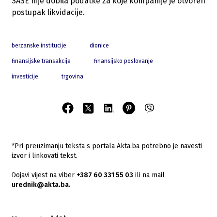
SASE nije dobila podatke za koje kompanije je otvoren
postupak likvidacije.
berzanske institucije
dionice
finansijske transakcije
finansijsko poslovanje
investicije
trgovina
*Pri preuzimanju teksta s portala Akta.ba potrebno je navesti
izvor i linkovati tekst.
Dojavi vijest na viber
+387 60 331 55 03
ili na mail
urednik@akta.ba.