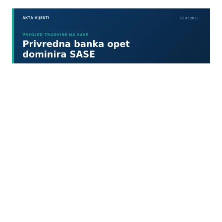
29.07.2026
|
KROZ 8 TRANSAKCIJA
Privredna banka Sarajevo ponovo dominirala
trgovanjem na SASE