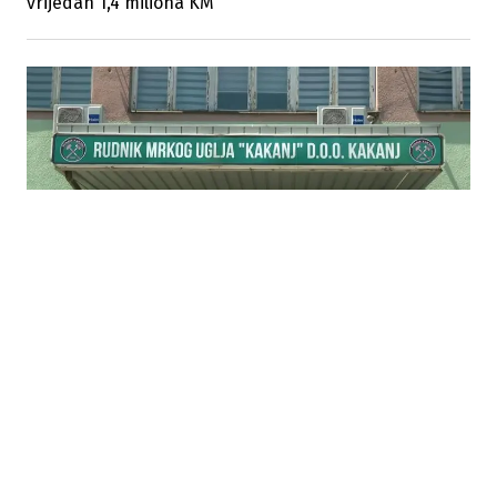
vrijedan 1,4 miliona KM
04.08.2026
|
NAJAVLJENI PROTESTI
Rudari Kaknja ne prekidaju neposluh bez
zdravstvenog osiguranja