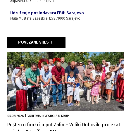
Alipašina 41 71000 Sarajevo
Udruženje poslodavaca FBiH Sarajevo
Mula Mustafe Bašeskije 12/3 71000 Sarajevo
POVEZANE VIJESTI
05.08.2026
|
VRIJEDNA INVESTICIJA U KRUPI
Pušten u funkciju put Zalin – Veliki Dubovik, projekat