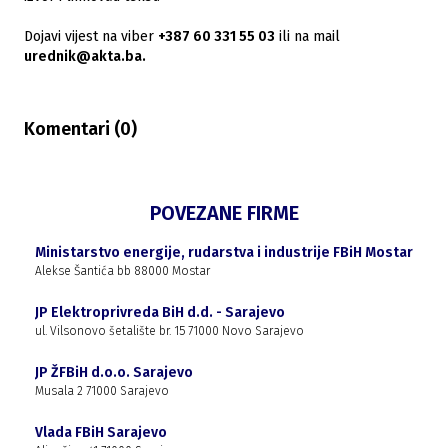
Dojavi vijest na viber
+387 60 331 55 03
ili na mail
urednik@akta.ba.
Komentari (
0
)
POVEZANE FIRME
Ministarstvo energije, rudarstva i industrije FBiH Mostar
Alekse Šantića bb 88000 Mostar
JP Elektroprivreda BiH d.d. - Sarajevo
ul. Vilsonovo šetalište br. 15 71000 Novo Sarajevo
JP ŽFBiH d.o.o. Sarajevo
Musala 2 71000 Sarajevo
Vlada FBiH Sarajevo