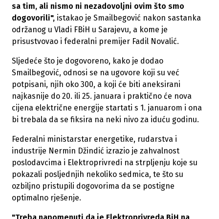
sa tim, ali nismo ni nezadovoljni ovim što smo
dogovorili",
istakao je Smailbegović nakon sastanka
održanog u Vladi FBiH u Sarajevu, a kome je
prisustvovao i federalni premijer Fadil Novalić.
Sljedeće što je dogovoreno, kako je dodao
Smailbegović, odnosi se na ugovore koji su već
potpisani, njih oko 300, a koji će biti aneksirani
najkasnije do 20. ili 25. januara i praktično će nova
cijena električne energije startati s 1. januarom i ona
bi trebala da se fiksira na neki nivo za iduću godinu.
Federalni ministarstar energetike, rudarstva i
industrije Nermin Džindić izrazio je zahvalnost
poslodavcima i Elektroprivredi na strpljenju koje su
pokazali posljednjih nekoliko sedmica, te što su
ozbiljno pristupili dogovorima da se postigne
optimalno rješenje.
"Treba napomenuti da je Elektroprivreda BiH na