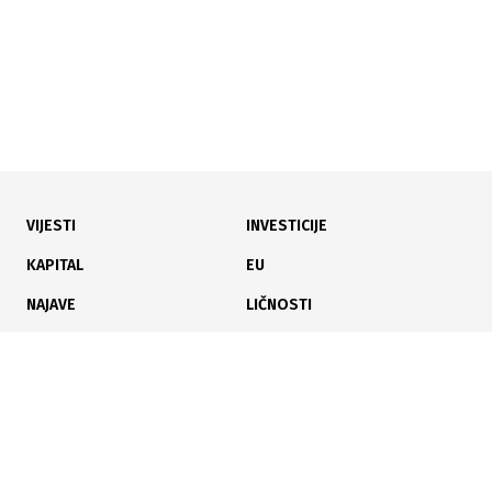
VIJESTI
INVESTICIJE
31.07.2026
|
NOVI ZAKONI U JAVNOJ RASPRAVI
KAPITAL
EU
FBiH kreće u reformu tržišta kapitala i regulaciju
NAJAVE
LIČNOSTI
virtualne imovine
KARIJERA
PAUZA
ANALIZE