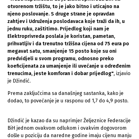
otvorenom tržištu, to je jako bitno i uticajno na
njeno poslovanje. S druge strane je opravdan
zahtjev i Udruženja poslodavaca koje traži da ih, u
jednu ruku, zaštitimo. Prijedlog koji nam je
Elektroprivreda poslala je koristan, pametan,
prihvatljiv i da trenutno tržišna cijena od 75 eura po
megavat satu, smanjenje 15 posto koje su oni
predvidjeli u svom programu, odnosno preko
koeficijenata za umanjenje ili uvećanje u određenim
trenucima, jeste komforan i dobar prijedlog"
, izjavio
je Džindić.
Prema zaključcima sa današnjeg sastanka, kako je
dodao, to povećanje je u rasponu od 1,7 do 4,9 posto.
Džindić je kazao da su naprimjer Željeznice Federacije
BiH jednom ovakvom odlukom i ovakvim dogovorom
došle u poziciju da naredne godine imaju cijenu manju