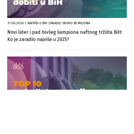
17.06.2026
|
NAFTAŠI U BIH ZARADILI SKORO 85 MILIONA
Novi lider i pad bivšeg šampiona naftnog tržišta BiH:
Ko je zaradio najviše u 2025?
17.06.2026
|
KO VLADA TRŽIŠTEM GORIVA U BIH
Naftni divovi u BiH prihodovali 6,6 milijardi KM, HIFA-