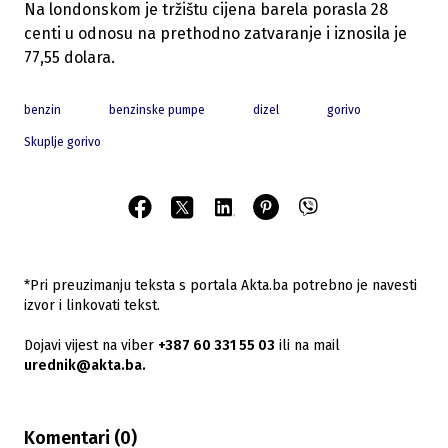
Na londonskom je tržištu cijena barela porasla 28
centi u odnosu na prethodno zatvaranje i iznosila je
77,55 dolara.
benzin
benzinske pumpe
dizel
gorivo
Skuplje gorivo
*Pri preuzimanju teksta s portala Akta.ba potrebno je navesti
izvor i linkovati tekst.
Dojavi vijest na viber
+387 60 331 55 03
ili na mail
urednik@akta.ba.
Komentari (
0
)