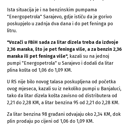
Ista situacija je i na benzinskim pumpama
"Energopetrola" Sarajevo, gdje ističu da je gorivo
poskupjelo u zadnja dva dana i do pet feninga po
litru.
"Vozači u FBiH sada za litar dizela treba da izdvoje
2,36 maraka, što je pet feninga više, a za benzin 2,36
maraka ili pet feninga više",
kazali su na jednoj
pumpi "Energopetrola" u Sarajevo i dodali da litar
plina košta od 1,06 do 1,09 KM.
U RS nije bilo novog talasa poskupljena od početka
ovog mjeseca, kazali su iz nekoliko pumpi u Banjaluci,
tako da litar dizela košta zavisno od distributera od
2,21 do 2,28 KM, a litar benzina 95 od 2,21 do 2,28 KM.
Za litar benzina 98 građani odvajaju oko 2,34 KM, dok
plin prodaju po cijeni od 1,06 do 1,09 KM.