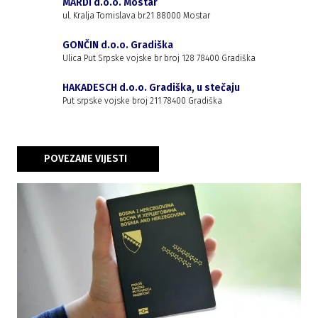
MARDI d.o.o. Mostar
ul. Kralja Tomislava br.21 88000 Mostar
GONČIN d.o.o. Gradiška
Ulica Put Srpske vojske br broj 128 78400 Gradiška
HAKADESCH d.o.o. Gradiška, u stečaju
Put srpske vojske broj 211 78400 Gradiška
POVEZANE VIJESTI