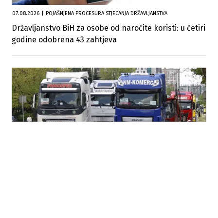
07.08.2026
|
POJAŠNJENA PROCESURA STJECANJA DRŽAVLJANSTVA
Državljanstvo BiH za osobe od naročite koristi: u četiri
godine odobrena 43 zahtjeva
04.08.2026
|
ŠENGEN
Kriza za bh. prevoznike: Pravilo 90 u 180 dana vraća
vozače sa granica EU