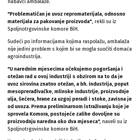
nabavci ambalaže.
"Problematičan je uvoz repromaterijala, odnosno
materijala za pakovanje proizvoda"
, rekli su iz
Spoljnotrgovinske komore BiH.
Sudeći po informacijama kojima raspolažu, ambalaža
nije jedini problem s kojim bi se mogla suočiti domaća
agroindustrija.
"U narednim mjesecima očekujemo pogoršanja i
otežan rad u ovoj industriji s obzirom na to da je
uvoz sirovina znatno otežan, a bh. industrija, poput
mesoprerađivačke, mlinske industrije, proizvodnje
ulja, šećera, hrane za uzgoj peradi i stoke, zavisna je
od uvoza. Prema preliminarnom istraživanju koje je
sprovela Komora, postojeće zalihe dovoljne su
proizvodnju naredna oko dva mjeseca",
naveli su iz
Spoljnotrgovinske komore BiH.