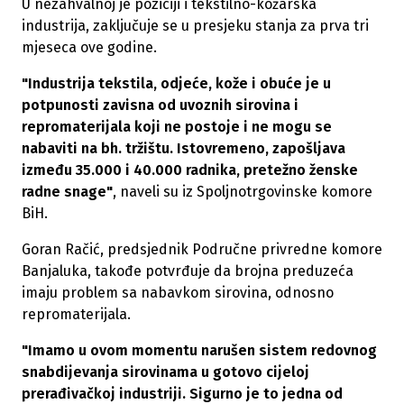
U nezahvalnoj je poziciji i tekstilno-kožarska
industrija, zaključuje se u presjeku stanja za prva tri
mjeseca ove godine.
"Industrija tekstila, odjeće, kože i obuće je u
potpunosti zavisna od uvoznih sirovina i
repromaterijala koji ne postoje i ne mogu se
nabaviti na bh. tržištu. Istovremeno, zapošljava
između 35.000 i 40.000 radnika, pretežno ženske
radne snage"
, naveli su iz Spoljnotrgovinske komore
BiH.
Goran Račić, predsjednik Područne privredne komore
Banjaluka, takođe potvrđuje da brojna preduzeća
imaju problem sa nabavkom sirovina, odnosno
repromaterijala.
"Imamo u ovom momentu narušen sistem redovnog
snabdijevanja sirovinama u gotovo cijeloj
prerađivačkoj industriji. Sigurno je to jedna od