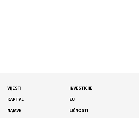
Novi rast cijena goriva: Dizel dostigao 3,27 KM, očekuju
se nova poskupljenja
VIJESTI
INVESTICIJE
19.07.2026
|
TRŽIŠTE RADA
KAPITAL
EU
Privreda RS pred izazovom: Kvote za uvoz stranih
NAJAVE
LIČNOSTI
radnika potrošene u rekordnom roku
KARIJERA
PAUZA
ANALIZE