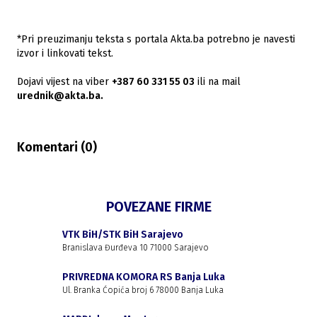
*Pri preuzimanju teksta s portala Akta.ba potrebno je navesti
izvor i linkovati tekst.
Dojavi vijest na viber
+387 60 331 55 03
ili na mail
urednik@akta.ba.
Komentari (
0
)
POVEZANE FIRME
VTK BiH/STK BiH Sarajevo
Branislava Đurđeva 10 71000 Sarajevo
PRIVREDNA KOMORA RS Banja Luka
Ul. Branka Ćopića broj 6 78000 Banja Luka