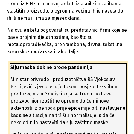
Firme iz BiH su se u ovoj anketi izjasnile i o zalihama
vlastitih proizvoda, a ogromna većina ih je navela da
ih ili nema ili ima za mjesec dana.
Na ovu anketu odgovarali su predstavnici firmi koje se
bave brojnim djelatnostima, kao što su
metaloprerađivačka, prehrambena, drvna, tekstilna i
kožarsko-obućarska i tako dalje.
Šiju maske dok ne prođe pandemija
Ministar privrede i preduzetništva RS Vjekoslav
Petričević izjavio je juče tokom posjete tekstilnim
preduzećima u Gradišci koja se trenutno bave
proizvodnjom zaštitne opreme da će njihove
aktivnosti iz perioda prije epidemije biti nastavljene
kada se situacija na tržištu normalizuje, a da će
neke od njih nastaviti da šiju zaštitne maske.