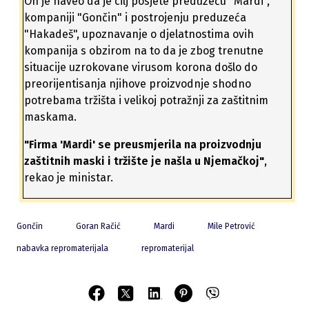
On je naveo da je cilj posjete preduzeću "Mardi",
kompaniji "Gončin" i postrojenju preduzeća
"Hakadeš", upoznavanje o djelatnostima ovih
kompanija s obzirom na to da je zbog trenutne
situacije uzrokovane virusom korona došlo do
preorijentisanja njihove proizvodnje shodno
potrebama tržišta i velikoj potražnji za zaštitnim
maskama.
"Firma 'Mardi' se preusmjerila na proizvodnju
zaštitnih maski i tržište je našla u Njemačkoj"
,
rekao je ministar.
Gončin
Goran Račić
Mardi
Mile Petrović
nabavka repromaterijala
repromaterijal