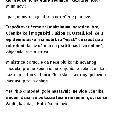
donijet ćemo naredne sedmice",
kazala je Hota-
Muminović.
Ipak, ministrica je otkrila određene planove.
"
Ispoštovat ćemo taj maksimum, određeni broj
učenika koji mogu biti u učionici. Ostali, koji će u
epidemiološkom smislu biti "višak", će izostajati
određeni dan iz učionice i pratiti nastavu online
",
objasnila je ministrica.
Ministrica poručuje da neće biti kombinovanog
modela, prema kojem je naizmjenično pola učenika u
razredu jednu sedmicu išlo u školu, a druga polovina
nastavu pratila online.
"
Taj 'blok' model, gdje nastavnici ne vide učenika
sedam dana, se pokazao lošim rješenjem, svi su se
žalili
", kazala je Hota-Muminović.