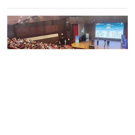
06.08.2026
|
UNAPREĐENJE OBRAZOVNOG SISTEMA
Ministarstvo obrazovanja KS razvilo sistem stručne
podrške prosvjetnim radnicima