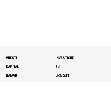
VIJESTI
INVESTICIJE
21.07.2026
|
UGROŽENE KLJUČNE RUTE
KAPITAL
EU
Sukobi na Bliskom istoku drže cijene nafte blizu 88
NAJAVE
LIČNOSTI
dolara
KARIJERA
PAUZA
ANALIZE