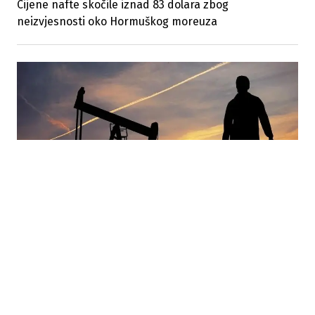
Cijene nafte skočile iznad 83 dolara zbog
neizvjesnosti oko Hormuškog moreuza
07.08.2026
|
GLOBALNO TRŽIŠTE ENERGENATA
Cijene nafte ponovo rastu: Barel blizu 81 dolar zbog
tenzija u Perzijskom zaljevu