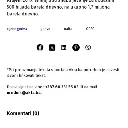
Krajem 2019. smanjili su snabdijevanje za dodatnih
500 hiljada barela dnevno, na ukupno 1,7 miliona
barela dnevno.
cijene goriva
gorivo
nafta
OPEC
*Pri preuzimanju teksta s portala Akta.ba potrebno je navesti
izvor i linkovati tekst.
Dojavi vijest na viber
+387 60 331 55 03
ili na mail
urednik@akta.ba.
Komentari (
0
)