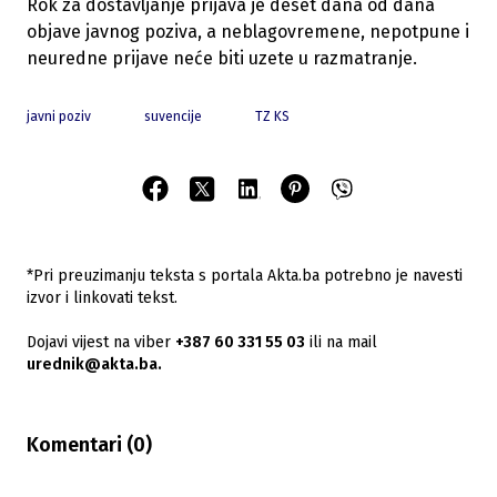
Rok za dostavljanje prijava je deset dana od dana
objave javnog poziva, a neblagovremene, nepotpune i
neuredne prijave neće biti uzete u razmatranje.
javni poziv
suvencije
TZ KS
*Pri preuzimanju teksta s portala Akta.ba potrebno je navesti
izvor i linkovati tekst.
Dojavi vijest na viber
+387 60 331 55 03
ili na mail
urednik@akta.ba.
Komentari (
0
)