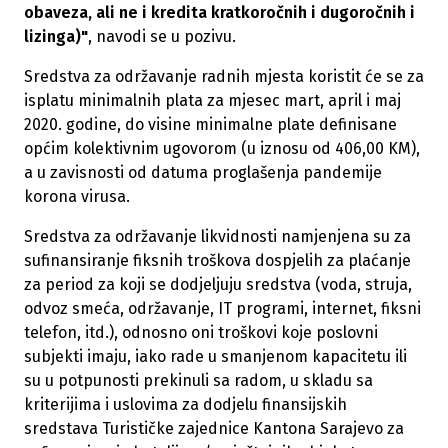
obaveza, ali ne i kredita kratkoročnih i dugoročnih i
lizinga)"
, navodi se u pozivu.
Sredstva za održavanje radnih mjesta koristit će se za
isplatu minimalnih plata za mjesec mart, april i maj
2020. godine, do visine minimalne plate definisane
općim kolektivnim ugovorom (u iznosu od 406,00 KM),
a u zavisnosti od datuma proglašenja pandemije
korona virusa.
Sredstva za održavanje likvidnosti namjenjena su za
sufinansiranje fiksnih troškova dospjelih za plaćanje
za period za koji se dodjeljuju sredstva (voda, struja,
odvoz smeća, održavanje, IT programi, internet, fiksni
telefon, itd.), odnosno oni troškovi koje poslovni
subjekti imaju, iako rade u smanjenom kapacitetu ili
su u potpunosti prekinuli sa radom, u skladu sa
kriterijima i uslovima za dodjelu finansijskih
sredstava Turističke zajednice Kantona Sarajevo za