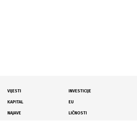
Tri koncerta Dine Merlina okupila 200.000 ljudi,
Sarajevo bilo puno do posljednjeg kreveta
VIJESTI
INVESTICIJE
01.08.2026
|
SARAJEVO U ZNAKU FILMA
KAPITAL
EU
Sarajevo spremno za 32. SFF: Hiljade gostiju,
NAJAVE
LIČNOSTI
premijere i pojačane mjere
KARIJERA
PAUZA
ANALIZE