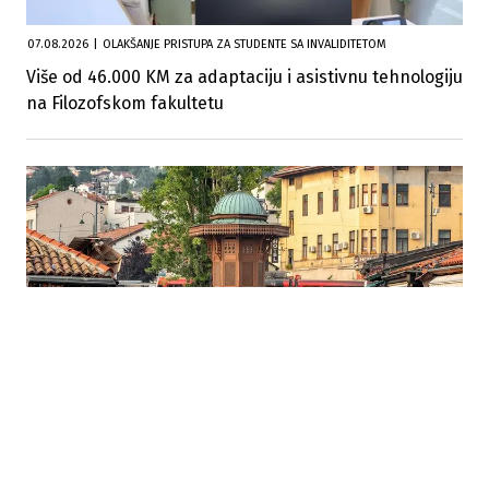
07.08.2026
|
OLAKŠANJE PRISTUPA ZA STUDENTE SA INVALIDITETOM
Više od 46.000 KM za adaptaciju i asistivnu tehnologiju
na Filozofskom fakultetu
07.08.2026
|
TURISTIČKI PROMET
Sarajevo bilježi rast turizma: Gosti u julu ostvarili više
od 241 hiljadu noćenja