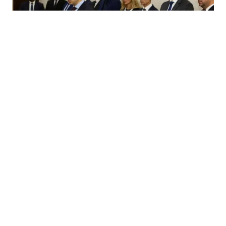
25.07.2025
|
KONCESIJE I CENTRALIZACIJA NABAVKI
ZDK uspostavlja Ured za javne nabavke i bilježi
rekordne koncesije