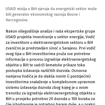
USAID misija u BiH vjeruje da energetski sektor može
biti generator ekonomskog razvoja Bosne i
Hercegovine.
Nakon višegodišnje analize i rada ekspertske grupe
USAID projekta Investiranje u sektor energije, Vodič
za investitore u elektroenergetskom sektoru u BiH
zvanično je predstavljen sinoć u Sarajevu. Prvi vodič
ovog tipa u BiH investitorima pruža sve potrebne
informacije o procesu izgradnje elektroenergetskog
objekta u BiH te sadrži šematske prikaze toka
postupka izdavanja različitih dozvola. Osnovna
namjena Vodiča je da olakša novim (i postojećim)
investitorima snalaženje u kompleksnom upravnom
sistemu izdavanja dozvola zbog kojeg je u ovom
trenutku za izgradnju elektroenergetskog objekta u
BiH u prosjeku potrebno 20 dozvola u 100 koraka za
čije ishodovanje je potrebno barem dvije, a u praksi