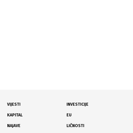
28.05.2026
|
MILIONSKI POSLOVI
Firme u vlasništvu funkcionera dobile preko 3.000
tendera od države
VIJESTI
INVESTICIJE
18.05.2026
|
PODRŠKA POVRATNIČKIM SREDINAMA
KAPITAL
EU
Qatar Charity i Federalno ministarstvo nastavljaju
NAJAVE
LIČNOSTI
podršku povratnicima širom BiH