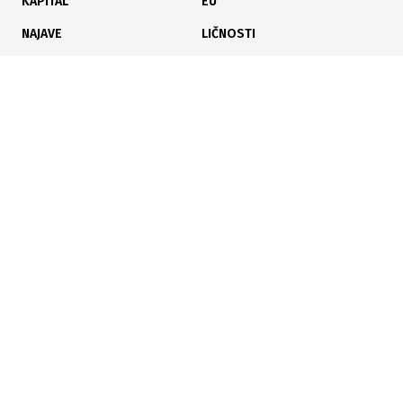
KAPITAL
EU
NAJAVE
LIČNOSTI
KARIJERA
PAUZA
ANALIZE
Poslujte bolje!