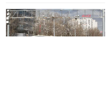
26.07.2026
|
OD 35 POSTO
SAD ukinule carine na uvoz robe iz Srbije