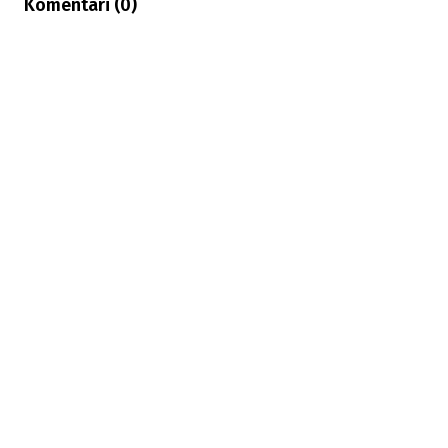
Komentari (
0
)