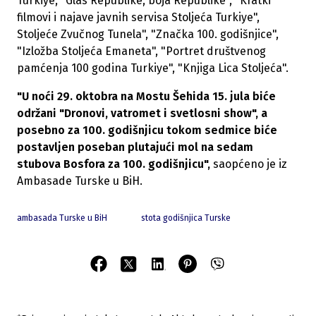
Turkiye, "Glas Republike, boja Republike", "Kratki
filmovi i najave javnih servisa Stoljeća Turkiye",
Stoljeće Zvučnog Tunela", "Značka 100. godišnjice",
"Izložba Stoljeća Emaneta", "Portret društvenog
pamćenja 100 godina Turkiye", "Knjiga Lica Stoljeća".
"U noći 29. oktobra na Mostu Šehida 15. jula biće
održani "Dronovi, vatromet i svetlosni show", a
posebno za 100. godišnjicu tokom sedmice biće
postavljen poseban plutajući mol na sedam
stubova Bosfora za 100. godišnjicu",
saopćeno je iz
Ambasade Turske u BiH.
ambasada Turske u BiH
stota godišnjica Turske