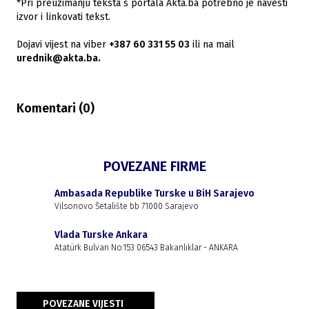
*Pri preuzimanju teksta s portala Akta.ba potrebno je navesti
izvor i linkovati tekst.
Dojavi vijest na viber
+387 60 331 55 03
ili na mail
urednik@akta.ba.
Komentari (
0
)
POVEZANE FIRME
Ambasada Republike Turske u BiH Sarajevo
Vilsonovo Šetalište bb 71000 Sarajevo
Vlada Turske Ankara
Atatürk Bulvarı No:153 06543 Bakanlıklar - ANKARA
POVEZANE VIJESTI