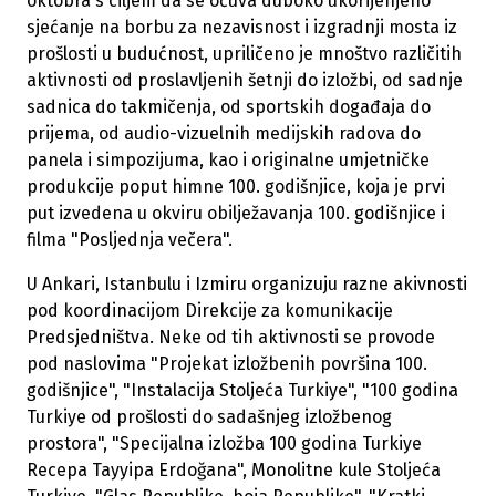
oktobra s ciljem da se očuva duboko ukorijenjeno
sjećanje na borbu za nezavisnost i izgradnji mosta iz
prošlosti u budućnost, upriličeno je mnoštvo različitih
aktivnosti od proslavljenih šetnji do izložbi, od sadnje
sadnica do takmičenja, od sportskih događaja do
prijema, od audio-vizuelnih medijskih radova do
panela i simpozijuma, kao i originalne umjetničke
produkcije poput himne 100. godišnjice, koja je prvi
put izvedena u okviru obilježavanja 100. godišnjice i
filma "Posljednja večera".
U Ankari, Istanbulu i Izmiru organizuju razne akivnosti
pod koordinacijom Direkcije za komunikacije
Predsjedništva. Neke od tih aktivnosti se provode
pod naslovima "Projekat izložbenih površina 100.
godišnjice", "Instalacija Stoljeća Turkiye", "100 godina
Turkiye od prošlosti do sadašnjeg izložbenog
prostora", "Specijalna izložba 100 godina Turkiye
Recepa Tayyipa Erdoğana", Monolitne kule Stoljeća