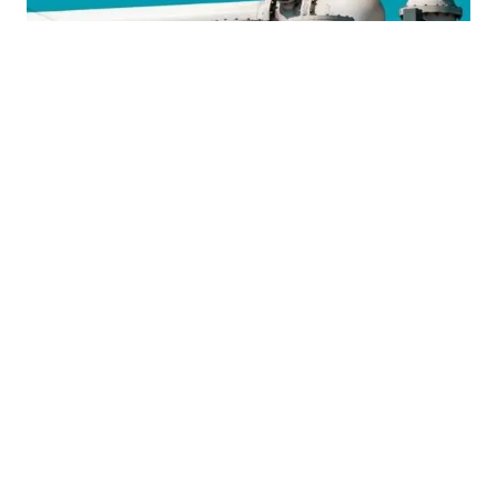
19.04.2026
|
ENERGETSKA SIGURNOST REGIONA
Naftovod Basra–Džejhan kao alternativa Hormuškom
moreuzu