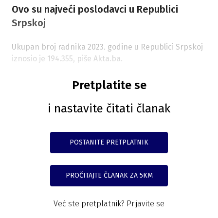
Ovo su najveći poslodavci u Republici
Srpskoj
Ukupan broj radnika 2023. godine u Republici Srpskoj
iznosio je 194.355, piše Akta.ba.
Pretplatite se
i nastavite čitati članak
POSTANITE PRETPLATNIK
PROČITAJTE ČLANAK ZA 5KM
Već ste pretplatnik?
Prijavite se