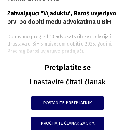
Zahvaljujući "Vijaduktu", Baroš uvjerljivo
prvi po dobiti među advokatima u BiH
Donosimo pregled 10 advokatskih kancelarija i
društava u BiH s najvećom dobiti u 2025. godini.
Predrag Baroš uvjerljivo prednjači.
Pretplatite se
i nastavite čitati članak
POSTANITE PRETPLATNIK
PROČITAJTE ČLANAK ZA 5KM