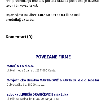
*Pri preuzimanju teksta s portala Akta.ba potrebno je navesti
izvor i linkovati tekst.
Dojavi vijest na viber
+387 60 331 55 03
ili na mail
urednik@akta.ba.
Komentari (
0
)
POVEZANE FIRME
MARIĆ & Co d.o.o.
ul. Mehmeda Spahe br. 26 71000 Centar
Odvjetničko društvo MARTINOVIĆ & PARTNERI d.o.o. Mostar
Dubrovačka bb. 88000 Mostar
advokat LJUBIŠA DRAGIČEVIĆ Banja Luka
ul. Milana Rakića, br. 13 78000 Banja Luka