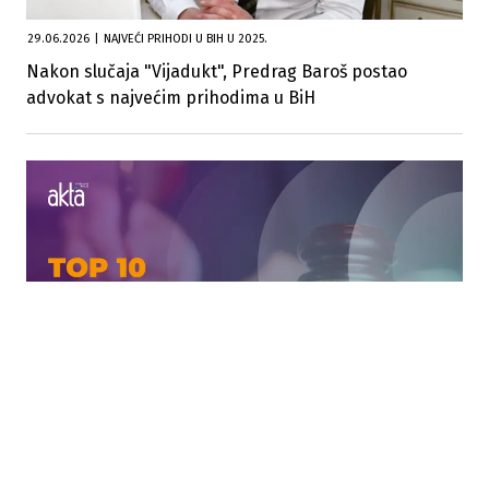
29.06.2026
|
NAJVEĆI PRIHODI U BIH U 2025.
Nakon slučaja "Vijadukt", Predrag Baroš postao
advokat s najvećim prihodima u BiH
29.06.2026
|
MILIONSKI PRIHODI U PRAVOSUĐU
Ovo je 10 advokatskih kancelarija s najvećim
prihodima u BiH