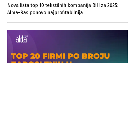
Nova lista top 10 tekstilnih kompanija BiH za 2025:
Alma-Ras ponovo najprofitabilnija
12.05.2026
|
ANALIZE 2026
Top 20 najvećih poslodavaca u SBK: FIS Vitez i dalje
ubjedljivo prvi