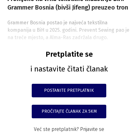
Grammer Bosnia (bivši Jifeng) preuzeo tron
Grammer Bosnia postao je najveća tekstilna
kompanija u BiH u 2025. godini. Prevent Sewing pao je
na treće mjesto, a Alma-Ras zadržala drugo.
Pretplatite se
i nastavite čitati članak
POSTANITE PRETPLATNIK
PROČITAJTE ČLANAK ZA 5KM
Već ste pretplatnik?
Prijavite se