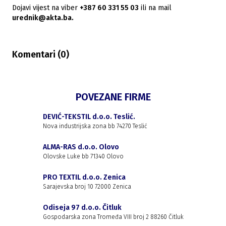
Dojavi vijest na viber
+387 60 331 55 03
ili na mail
urednik@akta.ba.
Komentari (
0
)
POVEZANE FIRME
DEVIĆ-TEKSTIL d.o.o. Teslić.
Nova industrijska zona bb 74270 Teslić
ALMA-RAS d.o.o. Olovo
Olovske Luke bb 71340 Olovo
PRO TEXTIL d.o.o. Zenica
Sarajevska broj 10 72000 Zenica
Odiseja 97 d.o.o. Čitluk
Gospodarska zona Tromeđa VIII broj 2 88260 Čitluk