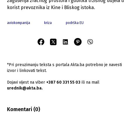
zagušenja zračnog prostora i gubitka tržišnog udjela u
korist prevoznika iz Kine i Bliskog istoka.
aviokompanija
kriza
podrška EU
*Pri preuzimanju teksta s portala Akta.ba potrebno je navesti
izvor i linkovati tekst.
Dojavi vijest na viber
+387 60 331 55 03
ili na mail
urednik@akta.ba.
Komentari (
0
)