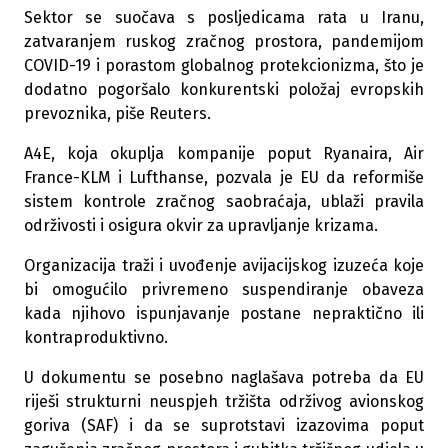
Sektor se suočava s posljedicama rata u Iranu,
zatvaranjem ruskog zračnog prostora, pandemijom
COVID-19 i porastom globalnog protekcionizma, što je
dodatno pogoršalo konkurentski položaj evropskih
prevoznika, piše Reuters.
A4E, koja okuplja kompanije poput Ryanaira, Air
France-KLM i Lufthanse, pozvala je EU da reformiše
sistem kontrole zračnog saobraćaja, ublaži pravila
održivosti i osigura okvir za upravljanje krizama.
Organizacija traži i uvođenje avijacijskog izuzeća koje
bi omogućilo privremeno suspendiranje obaveza
kada njihovo ispunjavanje postane nepraktično ili
kontraproduktivno.
U dokumentu se posebno naglašava potreba da EU
riješi strukturni neuspjeh tržišta održivog avionskog
goriva (SAF) i da se suprotstavi izazovima poput