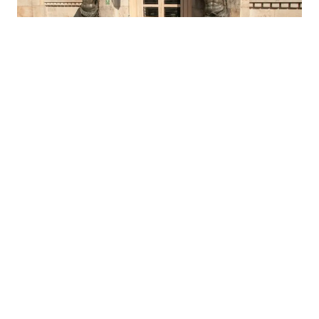
06.08.2026
|
ZA JEFTINIJA I BRŽA PLAĆANJA U EURIMA
BiH zvanično aplicirala za članstvo u SEPA području
05.08.2026
|
PODRŠKA UKRAJINI