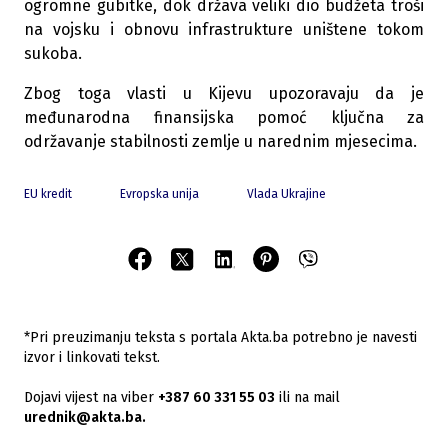
ogromne gubitke, dok država veliki dio budžeta troši
na vojsku i obnovu infrastrukture uništene tokom
sukoba.
Zbog toga vlasti u Kijevu upozoravaju da je
međunarodna finansijska pomoć ključna za
održavanje stabilnosti zemlje u narednim mjesecima.
EU kredit
Evropska unija
Vlada Ukrajine
*Pri preuzimanju teksta s portala Akta.ba potrebno je navesti
izvor i linkovati tekst.
Dojavi vijest na viber
+387 60 331 55 03
ili na mail
urednik@akta.ba.