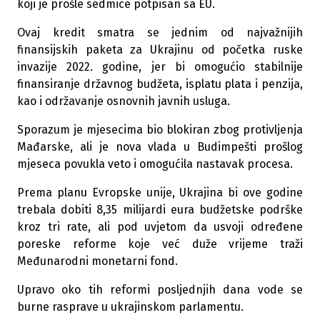
koji je prošle sedmice potpisan sa EU.
Ovaj kredit smatra se jednim od najvažnijih
finansijskih paketa za Ukrajinu od početka ruske
invazije 2022. godine, jer bi omogućio stabilnije
finansiranje državnog budžeta, isplatu plata i penzija,
kao i održavanje osnovnih javnih usluga.
Sporazum je mjesecima bio blokiran zbog protivljenja
Mađarske, ali je nova vlada u Budimpešti prošlog
mjeseca povukla veto i omogućila nastavak procesa.
Prema planu Evropske unije, Ukrajina bi ove godine
trebala dobiti 8,35 milijardi eura budžetske podrške
kroz tri rate, ali pod uvjetom da usvoji određene
poreske reforme koje već duže vrijeme traži
Međunarodni monetarni fond.
Upravo oko tih reformi posljednjih dana vode se
burne rasprave u ukrajinskom parlamentu.