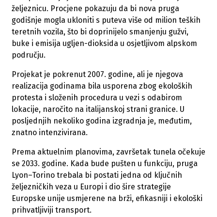
željeznicu. Procjene pokazuju da bi nova pruga
godišnje mogla ukloniti s puteva više od milion teških
teretnih vozila, što bi doprinijelo smanjenju gužvi,
buke i emisija ugljen-dioksida u osjetljivom alpskom
području.
Projekat je pokrenut 2007. godine, ali je njegova
realizacija godinama bila usporena zbog ekoloških
protesta i složenih procedura u vezi s odabirom
lokacije, naročito na italijanskoj strani granice. U
posljednjih nekoliko godina izgradnja je, međutim,
znatno intenzivirana.
Prema aktuelnim planovima, završetak tunela očekuje
se 2033. godine. Kada bude pušten u funkciju, pruga
Lyon–Torino trebala bi postati jedna od ključnih
željezničkih veza u Europi i dio šire strategije
Europske unije usmjerene na brži, efikasniji i ekološki
prihvatljiviji transport.