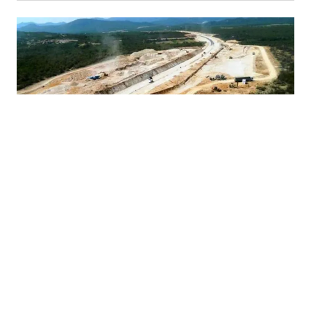
01.03.2024
|
STRATEŠKA VAŽNOST
Na proljeće počinje izgradnja autoceste od Mostara
do Čapljine, završetak krajem 2028.