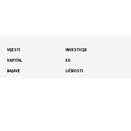
VIJESTI
INVESTICIJE
15.08.2020
KAPITAL
EU
Korona prepolovila dobit banaka
NAJAVE
LIČNOSTI
KARIJERA
PAUZA
ANALIZE