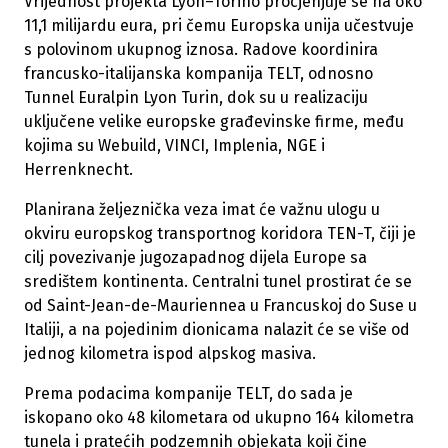
Vrijednost projekta Lyon–Torino procjenjuje se na oko
11,1 milijardu eura, pri čemu Europska unija učestvuje
s polovinom ukupnog iznosa. Radove koordinira
francusko-italijanska kompanija TELT, odnosno
Tunnel Euralpin Lyon Turin, dok su u realizaciju
uključene velike europske građevinske firme, među
kojima su Webuild, VINCI, Implenia, NGE i
Herrenknecht.
Planirana željeznička veza imat će važnu ulogu u
okviru europskog transportnog koridora TEN-T, čiji je
cilj povezivanje jugozapadnog dijela Europe sa
središtem kontinenta. Centralni tunel prostirat će se
od Saint-Jean-de-Mauriennea u Francuskoj do Suse u
Italiji, a na pojedinim dionicama nalazit će se više od
jednog kilometra ispod alpskog masiva.
Prema podacima kompanije TELT, do sada je
iskopano oko 48 kilometara od ukupno 164 kilometra
tunela i pratećih podzemnih objekata koji čine