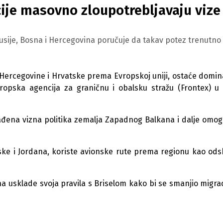
cije masovno zloupotrebljavaju vize
usije, Bosna i Hercegovina poručuje da takav potez trenutno 
i Hercegovine i Hrvatske prema Evropskoj uniji, ostaće domi
ropska agencija za graničnu i obalsku stražu (Frontex) u 
klađena vizna politika zemalja Zapadnog Balkana i dalje omo
urske i Jordana, koriste avionske rute prema regionu kao od
 usklade svoja pravila s Briselom kako bi se smanjio migraci