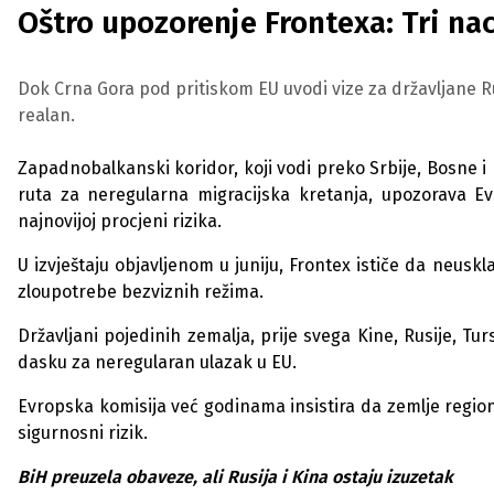
Oštro upozorenje Frontexa: Tri na
Dok Crna Gora pod pritiskom EU uvodi vize za državljane R
realan.
Zapadnobalkanski koridor, koji vodi preko Srbije, Bosne 
ruta za neregularna migracijska kretanja, upozorava Ev
najnovijoj procjeni rizika.
U izvještaju objavljenom u juniju, Frontex ističe da neus
zloupotrebe bezviznih režima.
Državljani pojedinih zemalja, prije svega Kine, Rusije, T
dasku za neregularan ulazak u EU.
Evropska komisija već godinama insistira da zemlje regiona
sigurnosni rizik.
BiH preuzela obaveze, ali Rusija i Kina ostaju izuzetak