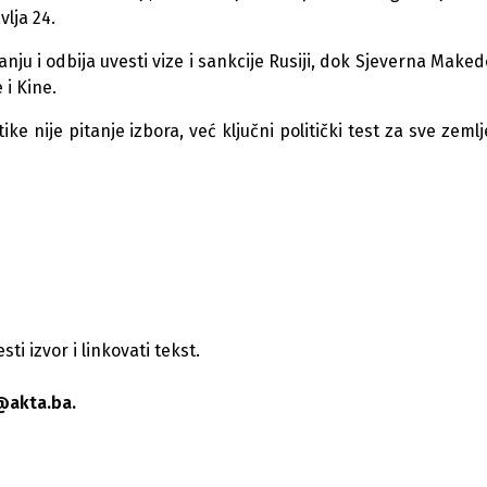
lja 24.
anju i odbija uvesti vize i sankcije Rusiji, dok Sjeverna Makedo
 i Kine.
ike nije pitanje izbora, već ključni politički test za sve zemlj
i izvor i linkovati tekst.
@akta.ba.