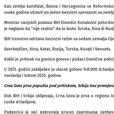
Kao zemlja kandidat, Bosna i Hercegovina se Reformsk
svake godine ukinuti po jedan bezvizni sporazum sa zemljam
Ministar vanjskih poslova BiH Elmedin Konaković potvrdio j
je naglasio da "nije realno" da to budu Turska, Kina ili Rusi
BiH trenutno održava bezvizni režim sa sedam zemalja čiji
Azerbejdžan, Kina, Katar, Rusija, Turska, Kuvajt i Vanuatu.
Koliki je pritisak na granice govore i podaci Granične polici
U 2025. godini zabilježen je ulazak gotovo 148.000 državlja
nastavlja i tokom 2026. godine.
Crna Gora prva popušta pod pritiskom, Srbija bez promjen
Dok BiH i Srbija oklijevaju, Crna Gora je prva u regionu k
ruske državljane.
Podgorica je već pokrenula proces zaprimanja zahtjev