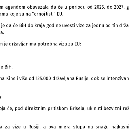
om agendom obavezala da će u periodu od 2025. do 2027. 
a koje su na "crnoj listi" EU.
e da će BiH do kraja godine uvesti vize za jednu od tih držav
ja.
m je državljanima potrebna viza za EU:
je BiH.
na Kine i više od 125.000 državljana Rusije, dok se intenzivan 
a
oja će, pod direktnim pritiskom Brisela, ukinuti bezvizni re
a za vize u Rusiji, a ova mjera stupa na snagu najkasn