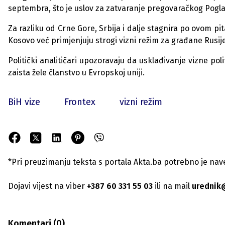
septembra, što je uslov za zatvaranje pregovaračkog Poglav
Za razliku od Crne Gore, Srbija i dalje stagnira po ovom pit
Kosovo već primjenjuju strogi vizni režim za građane Rusije
Politički analitičari upozoravaju da usklađivanje vizne polit
zaista žele članstvo u Evropskoj uniji.
BiH vize
Frontex
vizni režim
*Pri preuzimanju teksta s portala Akta.ba potrebno je navest
Dojavi vijest na viber
+387 60 331 55 03
ili na mail
urednik
Komentari (
0
)