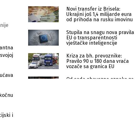
Novi transfer iz Brisela:
Ukrajini još 1,4 milijarde eura
od prihoda na rusku imovinu
nije
Stupila na snagu nova pravila
EU o transparentnosti
vještačke inteligencije
nantna
svojoj
Kriza za bh. prevoznike:
Pravilo 90 u 180 dana vraća
vozače sa granica EU
gućava
Od sada obavezne oznake za
AI sadržaj: Nova pravila EU
stupila na snagu
skočnu
Mucunski: Tražimo održivo rješenje
za nastavak pregovora s EU
jski i
ŠKMER akademija jača znanja
kuhara i slastičara iz BiH
EU gradi budućnost AI-ja: Poziv za