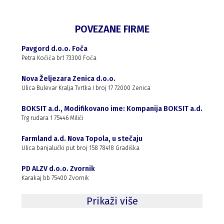
POVEZANE FIRME
Pavgord d.o.o. Foča
Petra Kočića br.1 73300 Foča
Nova Željezara Zenica d.o.o.
Ulica Bulevar Kralja Tvrtka I broj 17 72000 Zenica
BOKSIT a.d., Modifikovano ime: Kompanija BOKSIT a.d.
Trg rudara 1 75446 Milići
Farmland a.d. Nova Topola, u stečaju
Ulica banjalučki put broj 158 78418 Gradiška
PD ALZV d.o.o. Zvornik
Karakaj bb 75400 Zvornik
Prikaži više