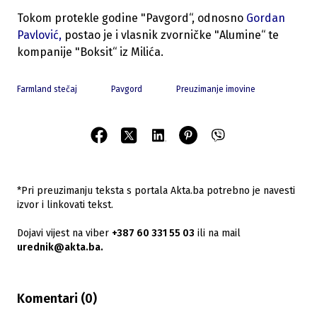
Tokom protekle godine "Pavgord“, odnosno
Gordan
Pavlović,
postao je i vlasnik zvorničke "Alumine“ te
kompanije "Boksit“ iz Milića.
Farmland stečaj
Pavgord
Preuzimanje imovine
*Pri preuzimanju teksta s portala Akta.ba potrebno je navesti
izvor i linkovati tekst.
Dojavi vijest na viber
+387 60 331 55 03
ili na mail
urednik@akta.ba.
Komentari (
0
)