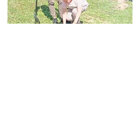
23.07.2026
|
NA 10 LOKACIJA
Počela analiza zagađenja zemljišta nakon gašenja
Željezare