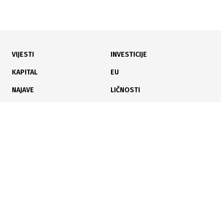
VIJESTI
INVESTICIJE
16.07.2026
|
PREUZIMANJE GIGANTA
KAPITAL
EU
Željezara Zenica nudi fabriku Vladi FBiH besplatno:
NAJAVE
LIČNOSTI
Uslov je spas svih radnika
KARIJERA
PAUZA
ANALIZE