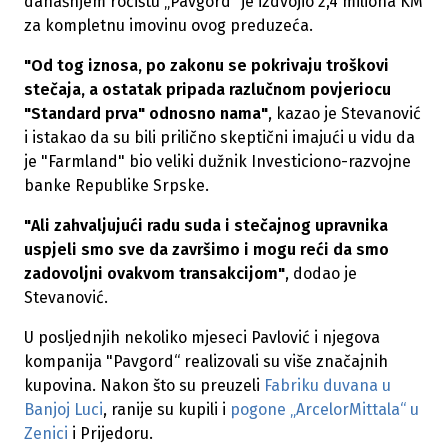
današnjem ročištu „Pavgord“ je izdvojio 2,4 miliona KM
za kompletnu imovinu ovog preduzeća.
"Od tog iznosa, po zakonu se pokrivaju troškovi
stečaja, a ostatak pripada razlučnom povjeriocu
"Standard prva" odnosno nama"
, kazao je Stevanović
i istakao da su bili prilično skeptični imajući u vidu da
je "Farmland" bio veliki dužnik Investiciono-razvojne
banke Republike Srpske.
"Ali zahvaljujući radu suda i stečajnog upravnika
uspjeli smo sve da završimo i mogu reći da smo
zadovoljni ovakvom transakcijom"
, dodao je
Stevanović.
U posljednjih nekoliko mjeseci Pavlović i njegova
kompanija "Pavgord“ realizovali su više značajnih
kupovina. Nakon što su preuzeli
Fabriku duvana u
Banjoj Luci
, ranije su kupili i
pogone „ArcelorMittala“ u
Zenici
i Prijedoru.