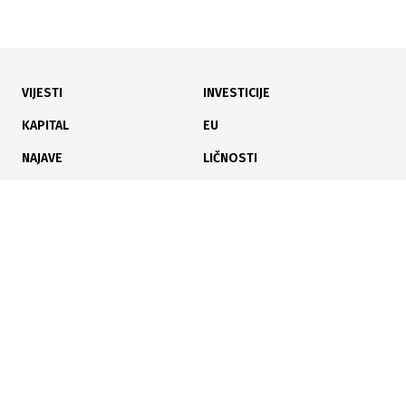
VIJESTI
INVESTICIJE
15.07.2026
|
INVESTICIJA U OBRAZOVANJE
KAPITAL
EU
Položen kamen temeljac za novu sportsku dvoranu u
NAJAVE
LIČNOSTI
Stuparima
KARIJERA
PAUZA
ANALIZE