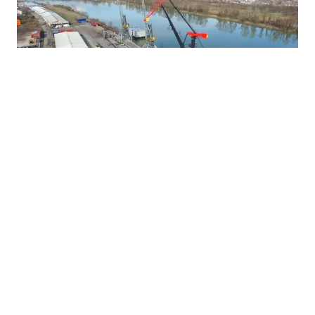
31.07.2026
|
RAST RIJEČNOG PROMETA
Jedina bh. luka nastavlja rasti, očekuje 2,8 miliona KM
prihoda od pretovara ove godine