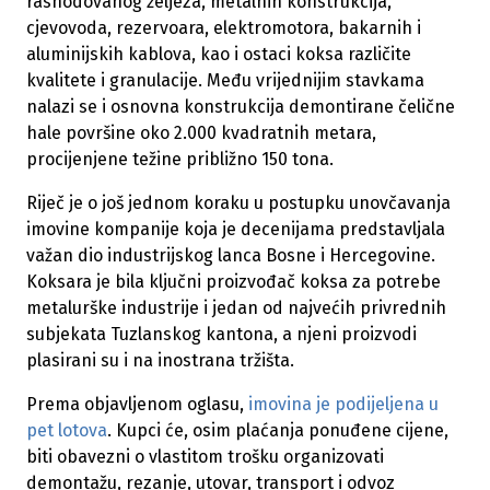
rashodovanog željeza, metalnih konstrukcija,
cjevovoda, rezervoara, elektromotora, bakarnih i
aluminijskih kablova, kao i ostaci koksa različite
kvalitete i granulacije. Među vrijednijim stavkama
nalazi se i osnovna konstrukcija demontirane čelične
hale površine oko 2.000 kvadratnih metara,
procijenjene težine približno 150 tona.
Riječ je o još jednom koraku u postupku unovčavanja
imovine kompanije koja je decenijama predstavljala
važan dio industrijskog lanca Bosne i Hercegovine.
Koksara je bila ključni proizvođač koksa za potrebe
metalurške industrije i jedan od najvećih privrednih
subjekata Tuzlanskog kantona, a njeni proizvodi
plasirani su i na inostrana tržišta.
Prema objavljenom oglasu,
imovina je podijeljena u
pet lotova
. Kupci će, osim plaćanja ponuđene cijene,
biti obavezni o vlastitom trošku organizovati
demontažu, rezanje, utovar, transport i odvoz