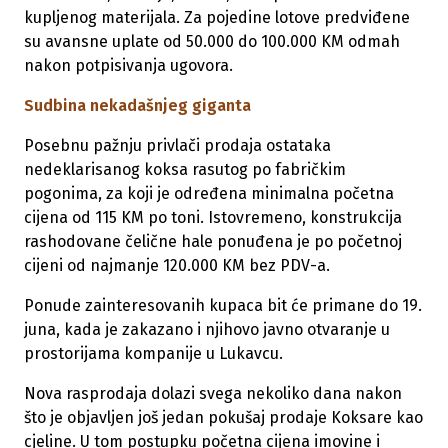
kupljenog materijala. Za pojedine lotove predviđene
su avansne uplate od 50.000 do 100.000 KM odmah
nakon potpisivanja ugovora.
Sudbina nekadašnjeg giganta
Posebnu pažnju privlači prodaja ostataka
nedeklarisanog koksa rasutog po fabričkim
pogonima, za koji je određena minimalna početna
cijena od 115 KM po toni. Istovremeno, konstrukcija
rashodovane čelične hale ponuđena je po početnoj
cijeni od najmanje 120.000 KM bez PDV-a.
Ponude zainteresovanih kupaca bit će primane do 19.
juna, kada je zakazano i njihovo javno otvaranje u
prostorijama kompanije u Lukavcu.
Nova rasprodaja dolazi svega nekoliko dana nakon
što je objavljen još jedan pokušaj prodaje Koksare kao
cjeline. U tom postupku početna cijena imovine i