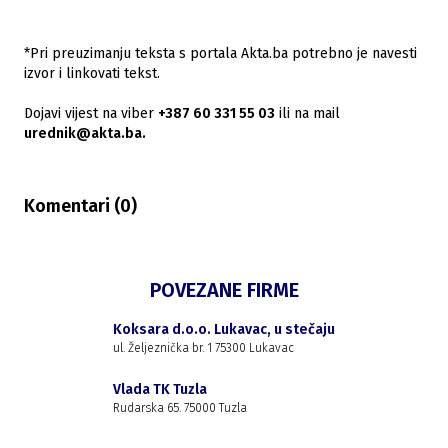
*Pri preuzimanju teksta s portala Akta.ba potrebno je navesti
izvor i linkovati tekst.
Dojavi vijest na viber
+387 60 331 55 03
ili na mail
urednik@akta.ba.
Komentari (
0
)
POVEZANE FIRME
Koksara d.o.o. Lukavac, u stečaju
ul. Željeznička br. 1 75300 Lukavac
Vlada TK Tuzla
Rudarska 65. 75000 Tuzla