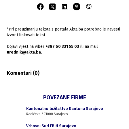
*Pri preuzimanju teksta s portala Akta.ba potrebno je navesti
izvor i linkovati tekst.
Dojavi vijest na viber
+387 60 331 55 03
ili na mail
urednik@akta.ba.
Komentari (
0
)
POVEZANE FIRME
Kantonalno tužilaštvo Kantona Sarajevo
Radićeva 6 71000 Sarajevo
Vrhovni Sud FBiH Sarajevo