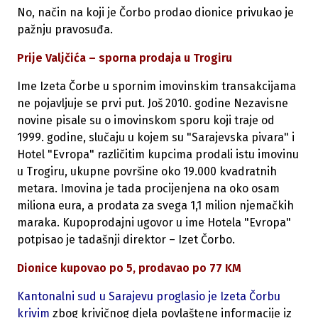
No, način na koji je Čorbo prodao dionice privukao je
pažnju pravosuđa.
Prije Valjčića – sporna prodaja u Trogiru
Ime Izeta Čorbe u spornim imovinskim transakcijama
ne pojavljuje se prvi put. Još 2010. godine Nezavisne
novine pisale su o imovinskom sporu koji traje od
1999. godine, slučaju u kojem su "Sarajevska pivara" i
Hotel "Evropa" različitim kupcima prodali istu imovinu
u Trogiru, ukupne površine oko 19.000 kvadratnih
metara. Imovina je tada procijenjena na oko osam
miliona eura, a prodata za svega 1,1 milion njemačkih
maraka. Kupoprodajni ugovor u ime Hotela "Evropa"
potpisao je tadašnji direktor – Izet Čorbo.
Dionice kupovao po 5, prodavao po 77 KM
Kantonalni sud u Sarajevu proglasio je Izeta Čorbu
krivim
zbog krivičnog djela povlaštene informacije iz