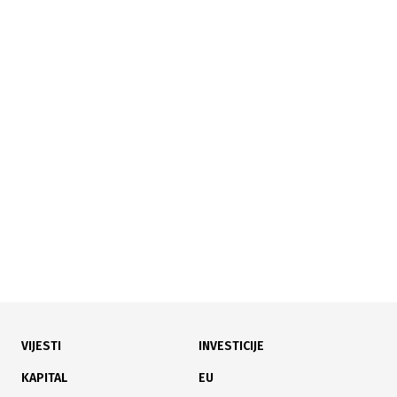
10.06.2026
|
OTVORENI PODACI ZA GRAĐANE
Vlada KS objavila online registar imovine: Građanima
dostupan pregled uz interaktivnu mapu
VIJESTI
INVESTICIJE
09.06.2026
|
MHE ZLATE NA DOLJANKI
KAPITAL
EU
Nakon devet godina sudskih bitki: Teletovićeva mHE