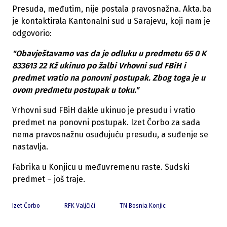
Presuda, međutim, nije postala pravosnažna. Akta.ba
je kontaktirala Kantonalni sud u Sarajevu, koji nam je
odgovorio:
"Obavještavamo vas da je odluku u predmetu 65 0 K
833613 22 Kž ukinuo po žalbi Vrhovni sud FBiH i
predmet vratio na ponovni postupak. Zbog toga je u
ovom predmetu postupak u toku."
Vrhovni sud FBiH dakle ukinuo je presudu i vratio
predmet na ponovni postupak. Izet Čorbo za sada
nema pravosnažnu osuđujuću presudu, a suđenje se
nastavlja.
Fabrika u Konjicu u međuvremenu raste. Sudski
predmet – još traje.
Izet Čorbo
RFK Valjčići
TN Bosnia Konjic