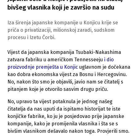
bivšeg vlasnika koji je završio na sudu
Iza širenja japanske kompanije u Konjicu krije se
priča o privatizaciji, milionskoj zaradi, sudskom
procesu i Izetu Čorbi.
Vijest da japanska kompanija Tsubaki-Nakashima
zatvara fabriku u američkom Tennesseeju
i dio
proizvodnje premješta u Konjic
uglavnom je dočekana
kao dobra ekonomska vijest za Bosnu i Hercegovinu.
No, nakon što smo je objavili, javio nam se čitatelj s
pitanjem koje je otvorilo sasvim drugu priču.
No, upravo ta vijest potaknula je jednog našeg
čitatelja da nas uputi da ispitamo historijat te iste
konjičke fabrike, ko ju je posjedovao prije japanske
kompanije, kako je promijenila vlasnika i šta se s
bivšim vlasnikom dešavalo nakon toga. Provjerili smo.​