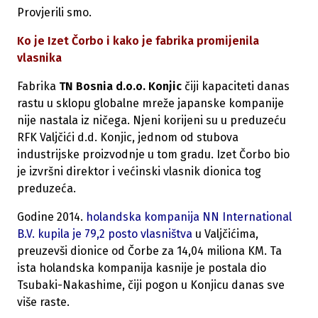
Provjerili smo.
Ko je Izet Čorbo i kako je fabrika promijenila
vlasnika
Fabrika
TN Bosnia d.o.o. Konjic
čiji kapaciteti danas
rastu u sklopu globalne mreže japanske kompanije
nije nastala iz ničega. Njeni korijeni su u preduzeću
RFK Valjčići d.d. Konjic, jednom od stubova
industrijske proizvodnje u tom gradu. Izet Čorbo bio
je izvršni direktor i većinski vlasnik dionica tog
preduzeća.
Godine 2014.
holandska kompanija NN International
B.V. kupila je 79,2 posto vlasništva
u Valjčićima,
preuzevši dionice od Čorbe za 14,04 miliona KM. Ta
ista holandska kompanija kasnije je postala dio
Tsubaki-Nakashime, čiji pogon u Konjicu danas sve
više raste.